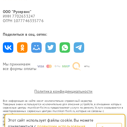
ООО "Русервис"
ИНН 7702633247
ОГРН 1077746335776
Поделиться в соц. сетях:
Мы принимаем
все формы оплаты
Политика конфиденциальности
Вся информация на сайте носит исключительно справочный характер.
Товарные знаки используются исключительно для описания устройств, в отношении которых
сервисные центры mur.nikon-fixim.ru предоставляют услуги по ремонту. Услуги оказываются в
неавторизованных сервисных центрах mur.nikon-fixim.ru, которые не связаны с
правообладателями товарных знаков или их официальными представителями.
Ремонт осуществляется для устройств, уже введенных в гражданский оборот в соответствии
Этот сайт использует файлы cookie. Вы можете
со статьей 1487 ГК РФ.
Использование товарных знаков не преследует цели индивидуализации услуг или введения
ознакомиться с
правилами использования