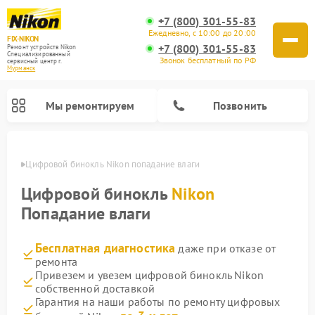
+7 (800) 301-55-83
Ежедневно, с 10:00 до 20:00
FIX-NIKON
+7 (800) 301-55-83
Ремонт устройств Nikon
Специализированный
Звонок бесплатный по РФ
cервисный центр г.
Мурманск
Мы ремонтируем
Позвонить
анске
Цифровой бинокль Nikon попадание влаги
Цифровой бинокль
Nikon
Попадание влаги
Бесплатная диагностика
даже при отказе от
ремонта
Привезем и увезем цифровой бинокль Nikon
собственной доставкой
Ремонт цифровых монокуляров Nikon
Ремонт оптических прицелов Nikon
Ремонт оптических нивелиров Nikon
Гарантия на наши работы по ремонту цифровых