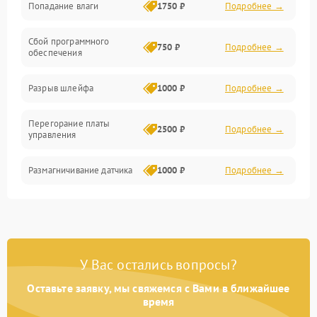
Попадание влаги
1750 ₽
Подробнее →
Управление
Сбой программного
Электропитание
750 ₽
Подробнее →
обеспечения
Корпус/Герметичность
Разрыв шлейфа
1000 ₽
Подробнее →
Электроника/Механические
Перегорание платы
2500 ₽
Подробнее →
управления
Электроника/Оптика
Размагничивание датчика
1000 ₽
Подробнее →
Поломка инфракрасного
1500 ₽
Подробнее →
датчика
Неправильная передача
750 ₽
Подробнее →
У Вас остались вопросы?
цветов дисплея
Оставьте заявку, мы свяжемся с Вами в ближайшее
Разрядка аккумулятора за
время
1000 ₽
Подробнее →
коркое время