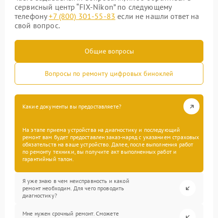
сервисный центр “FIX-Nikon” по следующему
телефону
+7 (800) 301-55-83
если не нашли ответ на
свой вопрос.
Общие вопросы
Вопросы по ремонту цифровых биноклей
Какие документы вы предоставляете?
На этапе приема устройства на диагностику и последующий
ремонт вам будет предоставлен заказ-наряд с указанием страховых
обязательств на ваше устройство. Далее, после выполнения работ
по ремонту техники, вы получите акт выполненных работ и
гарантийный талон.
Я уже знаю в чем неисправность и какой
ремонт необходим. Для чего проводить
диагностику?
Мне нужен срочный ремонт. Сможете