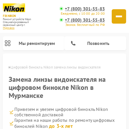
+7 (800) 301-55-83
Ежедневно, с 10:00 до 20:00
FIX-NIKON
+7 (800) 301-55-83
Ремонт устройств Nikon
Специализированный
Звонок бесплатный по РФ
cервисный центр г.
Мурманск
Мы ремонтируем
Позвонить
анске
Цифровой бинокль Nikon замена линзы видоискателя
Замена линзы видоискателя на
цифровом бинокле Nikon в
Мурманске
Привезем и увезем цифровой бинокль Nikon
собственной доставкой
Гарантия на наши работы по ремонту цифровых
Ремонт цифровых монокуляров Nikon
Ремонт оптических прицелов Nikon
Ремонт оптических нивелиров Nikon
до 3-х лет
биноклей Nikon