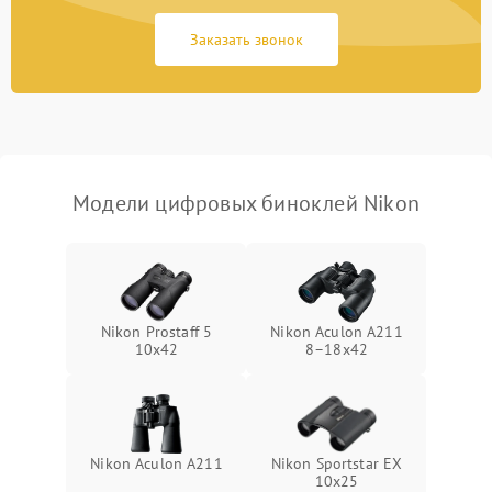
Заказать звонок
Перегрев устройства
1500 ₽
Подробнее →
Модели цифровых биноклей Nikon
Nikon Prostaff 5
Nikon Aculon A211
10x42
8–18x42
Nikon Aculon A211
Nikon Sportstar EX
10x25