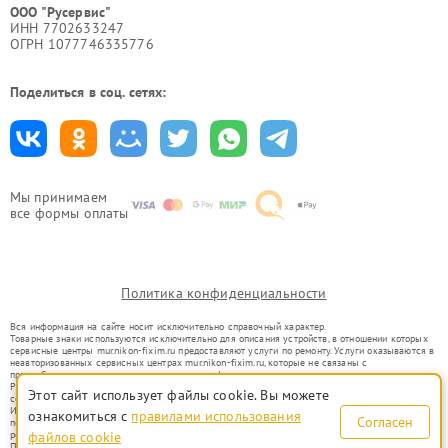
ООО "Русервис"
ИНН 7702633247
ОГРН 1077746335776
Поделиться в соц. сетях:
Мы принимаем
все формы оплаты
Политика конфиденциальности
Вся информация на сайте носит исключительно справочный характер.
Товарные знаки используются исключительно для описания устройств, в отношении которых
сервисные центры mur.nikon-fixim.ru предоставляют услуги по ремонту. Услуги оказываются в
неавторизованных сервисных центрах mur.nikon-fixim.ru, которые не связаны с
правообладателями товарных знаков или их официальными представителями.
Ремонт осуществляется для устройств, уже введенных в гражданский оборот в соответствии
Этот сайт использует файлы cookie. Вы можете
со статьей 1487 ГК РФ.
Использование товарных знаков не преследует цели индивидуализации услуг или введения
ознакомиться с
правилами использования
Согласен
потребителей в заблуждение, а служит для информирования о предоставляемых услугах по
ремонту техники указанных брендов.
файлов cookie
Представленная на сайте информация не является публичной офертой, определяемой