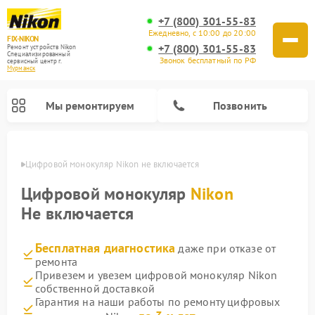
+7 (800) 301-55-83
Ежедневно, с 10:00 до 20:00
FIX-NIKON
+7 (800) 301-55-83
Ремонт устройств Nikon
Специализированный
Звонок бесплатный по РФ
cервисный центр г.
Мурманск
Мы ремонтируем
Позвонить
анске
Цифровой монокуляр Nikon не включается
Цифровой монокуляр
Nikon
Не включается
Бесплатная диагностика
даже при отказе от
ремонта
Привезем и увезем цифровой монокуляр Nikon
собственной доставкой
Ремонт цифровых биноклей Nikon
Ремонт оптических нивелиров Nikon
Ремонт оптических прицелов Nikon
Гарантия на наши работы по ремонту цифровых