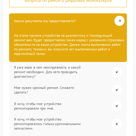
Вопросы по ремонту цифровых монокуляров
Какие документы вы предоставляете?
На этапе приема устройства на диагностику и последующий
ремонт вам будет предоставлен заказ-наряд с указанием страховых
обязательств на ваше устройство. Далее, после выполнения работ
по ремонту техники, вы получите акт выполненных работ и
гарантийный талон.
Я уже знаю в чем неисправность и какой
ремонт необходим. Для чего проводить
диагностику?
Мне нужен срочный ремонт. Сможете
сделать?
Я хочу, чтобы мое устройство
ремонтировали при мне.
Я хочу, чтобы мое устройство
ремонтировалось только оригинальными
запчастями.