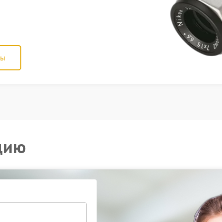
ны
цию