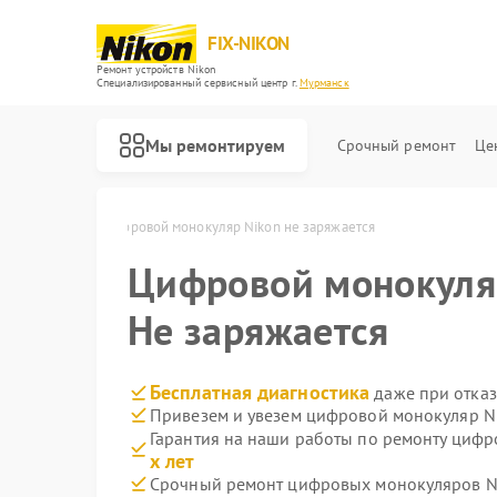
FIX-NIKON
Ремонт устройств Nikon
Специализированный cервисный центр г.
Мурманск
Мы ремонтируем
Срочный ремонт
Це
on в Мурманске
Цифровой монокуляр Nikon не заряжается
Цифровой монокул
Не заряжается
Бесплатная диагностика
даже при отказ
Привезем и увезем цифровой монокуляр N
Гарантия на наши работы по ремонту циф
х лет
Срочный ремонт цифровых монокуляров Ni
Ремонт оптических прицелов Nikon
Ремонт цифровых биноклей Nikon
Ремонт оптических нивелиров Nikon