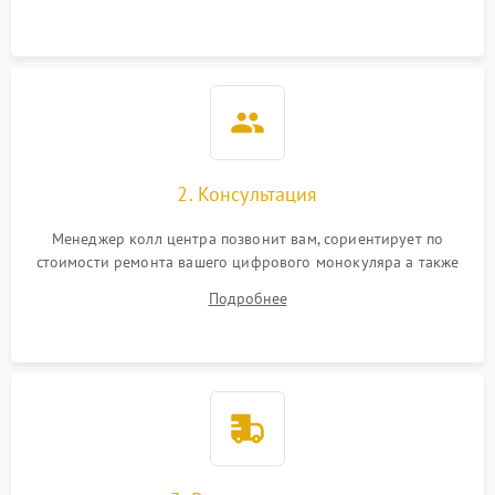
Неисправность разъемов
500 ₽
Подробнее →
(MicroSD, AV)
Неисправность системы
2000 ₽
Подробнее →
стабилизации
Проблемы с заземлением
2. Консультация
1000 ₽
Подробнее →
Менеджер колл центра позвонит вам, сориентирует по
Повреждение печатной
2800 ₽
Подробнее →
стоимости ремонта вашего цифрового монокуляра а также
платы
ответит на все ваши вопросы.
Подробнее
Неисправность кнопок
500 ₽
Подробнее →
управления