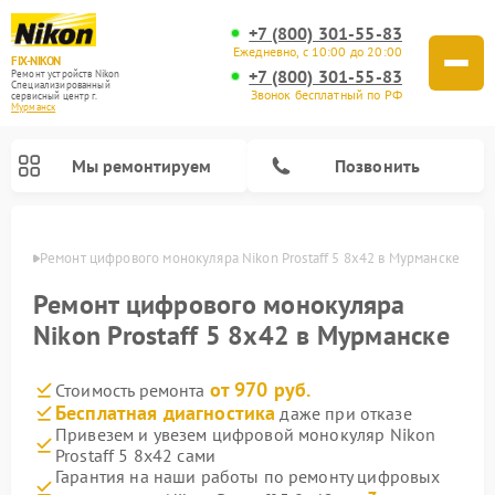
+7 (800) 301-55-83
Ежедневно, с 10:00 до 20:00
FIX-NIKON
+7 (800) 301-55-83
Ремонт устройств Nikon
Специализированный
Звонок бесплатный по РФ
cервисный центр г.
Мурманск
Мы ремонтируем
Позвонить
анске
Ремонт цифрового монокуляра Nikon Prostaff 5 8x42 в Мурманске
Ремонт цифрового монокуляра
Nikon Prostaff 5 8x42 в Мурманске
от 970 руб.
Стоимость ремонта
Бесплатная диагностика
даже при отказе
Привезем и увезем цифровой монокуляр Nikon
Prostaff 5 8x42 сами
Ремонт цифровых биноклей Nikon
Ремонт оптических нивелиров Nikon
Ремонт оптических прицелов Nikon
Гарантия на наши работы по ремонту цифровых