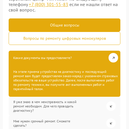
телефону
+7 (800) 301-55-83
если не нашли ответ на
свой вопрос.
Общие вопросы
Вопросы по ремонту цифровых монокуляров
Какие документы вы предоставляете?
На этапе приема устройства на диагностику и последующий
ремонт вам будет предоставлен заказ-наряд с указанием страховых
обязательств на ваше устройство. Далее, после выполнения работ
по ремонту техники, вы получите акт выполненных работ и
гарантийный талон.
Я уже знаю в чем неисправность и какой
ремонт необходим. Для чего проводить
диагностику?
Мне нужен срочный ремонт. Сможете
сделать?