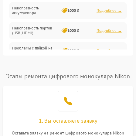
Неисправность
1000 ₽
Подробнее →
аккумулятора
Неисправность портов
1000 ₽
Подробнее →
(USB, HDMI)
Проблемы с пайкой на
1000 ₽
Подробнее →
плате
Неисправность
2800 ₽
Подробнее →
процессора
Этапы ремонта цифрового монокуляра Nikon
Повреждение внутренних
500 ₽
Подробнее →
проводов
Неисправность Wi-
1500 ₽
Подробнее →
Fi/Bluetooth модуля
1. Вы оставляете заявку
Проблемы с калибровкой
1000 ₽
Подробнее →
Оставьте заявку на ремонт цифрового монокуляра Nikon
изображения