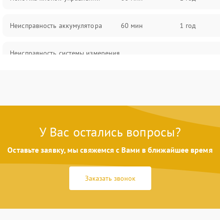
Неисправность аккумулятора
60 мин
1 год
Неисправность системы измерения
60 мин
1 год
расстояния
Повреждение проводов
60 мин
1 год
Неисправность системы защиты от
60 мин
1 год
перегрузок
У Вас остались вопросы?
Оставьте заявку, мы свяжемся с Вами в ближайшее время
Поломка системы автоматического
60 мин
1 год
отключения
Заказать звонок
Неисправность системы защиты от
60 мин
1 год
короткого замыкания