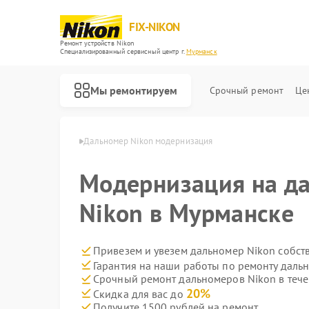
FIX-NIKON
Ремонт устройств Nikon
Специализированный cервисный центр г.
Мурманск
Мы ремонтируем
Срочный ремонт
Це
 Nikon в Мурманске
Дальномер Nikon модернизация
Модернизация на д
Nikon в Мурманске
Привезем и увезем дальномер Nikon собст
Гарантия на наши работы по ремонту даль
Срочный ремонт дальномеров Nikon в тече
20%
Скидка для вас до
Получите 1500 рублей на ремонт
Ремонт оптических прицелов Nikon
Ремонт цифровых биноклей Nikon
Ремонт оптических нивелиров Nikon
Ремонт цифровых монокуляров Nikon