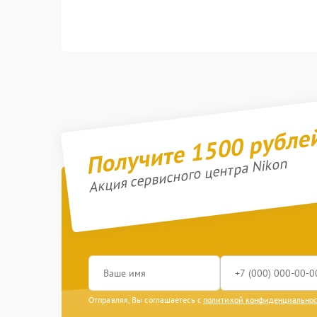
Получите 1500 рубле
Акция сервисного центра Nikon
Отправляя, Вы соглашаетесь с
политикой конфиденциально