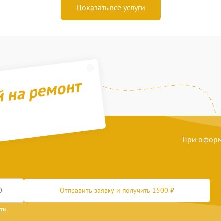
Показать все услуги
й на ремонт
При оформл
Отправить заявку и получить 1500 ₽
сти