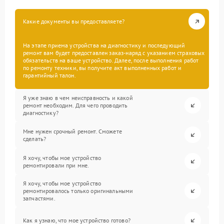
Какие документы вы предоставляете?
На этапе приема устройства на диагностику и последующий
ремонт вам будет предоставлен заказ-наряд с указанием страховых
обязательств на ваше устройство. Далее, после выполнения работ
по ремонту техники, вы получите акт выполненных работ и
гарантийный талон.
Я уже знаю в чем неисправность и какой
ремонт необходим. Для чего проводить
диагностику?
Мне нужен срочный ремонт. Сможете
сделать?
Я хочу, чтобы мое устройство
ремонтировали при мне.
Я хочу, чтобы мое устройство
ремонтировалось только оригинальными
запчастями.
Как я узнаю, что мое устройство готово?