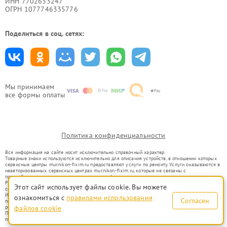
ИНН 7702633247
ОГРН 1077746335776
Поделиться в соц. сетях:
Мы принимаем
все формы оплаты
Политика конфиденциальности
Вся информация на сайте носит исключительно справочный характер.
Товарные знаки используются исключительно для описания устройств, в отношении которых
сервисные центры mur.nikon-fixim.ru предоставляют услуги по ремонту. Услуги оказываются в
неавторизованных сервисных центрах mur.nikon-fixim.ru, которые не связаны с
правообладателями товарных знаков или их официальными представителями.
Ремонт осуществляется для устройств, уже введенных в гражданский оборот в соответствии
Этот сайт использует файлы cookie. Вы можете
со статьей 1487 ГК РФ.
Использование товарных знаков не преследует цели индивидуализации услуг или введения
ознакомиться с
правилами использования
Согласен
потребителей в заблуждение, а служит для информирования о предоставляемых услугах по
ремонту техники указанных брендов.
файлов cookie
Представленная на сайте информация не является публичной офертой, определяемой
положениями Статьи 437(2) Гражданского кодекса РФ