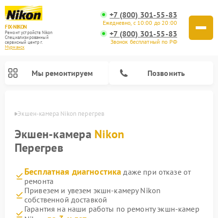
+7 (800) 301-55-83
Ежедневно, с 10:00 до 20:00
FIX-NIKON
+7 (800) 301-55-83
Ремонт устройств Nikon
Специализированный
Звонок бесплатный по РФ
cервисный центр г.
Мурманск
Мы ремонтируем
Позвонить
анске
Экшен-камера Nikon перегрев
Экшен-камера
Nikon
Перегрев
Бесплатная диагностика
даже при отказе от
ремонта
Привезем и увезем экшн-камеру Nikon
собственной доставкой
Ремонт цифровых монокуляров Nikon
Ремонт оптических прицелов Nikon
Ремонт цифровых биноклей Nikon
Ремонт оптических нивелиров Nikon
Гарантия на наши работы по ремонту экшн-камер