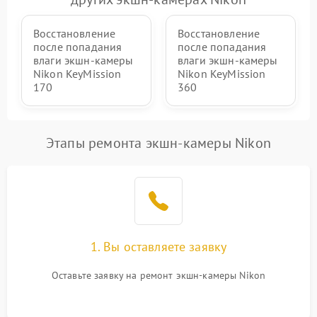
защиты от замыкания
Восстановление
Восстановление
Повреждение системы
1000 ₽
Подробнее →
после попадания
после попадания
защиты от перегрузок
влаги экшн-камеры
влаги экшн-камеры
Nikon KeyMission
Nikon KeyMission
Неисправность системы
170
360
1000 ₽
Подробнее →
защиты от перегрева
Этапы ремонта экшн-камеры Nikon
1. Вы оставляете заявку
Оставьте заявку на ремонт экшн-камеры Nikon