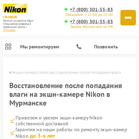
+7 (800) 301-55-83
Ежедневно, с 10:00 до 20:00
FIX-NIKON
+7 (800) 301-55-83
Ремонт устройств Nikon
Специализированный
Звонок бесплатный по РФ
cервисный центр г.
Мурманск
Мы ремонтируем
Позвонить
анске
Экшен-камера Nikon восстановление после попадания влаги
Восстановление после попадания
влаги на экшн-камере Nikon в
Мурманске
Привезем и увезем экшн-камеру Nikon
собственной доставкой
Гарантия на наши работы по ремонту экшн-камер
Ремонт цифровых монокуляров Nikon
Ремонт оптических прицелов Nikon
Ремонт цифровых биноклей Nikon
Ремонт оптических нивелиров Nikon
до 3-х лет
Nikon