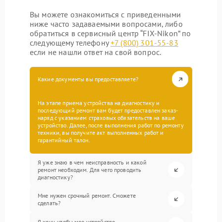
Вы можете ознакомиться с приведенными
ниже часто задаваемыми вопросами, либо
обратиться в сервисный центр “FIX-Nikon” по
следующему телефону
+7 (800) 301-55-83
если не нашли ответ на свой вопрос.
Какие документы вы предоставляете?
На этапе приема устройства на диагностику и
последующий ремонт вам будет предоставлен заказ-
наряд с указанием страховых обязательств на ваше
устройство. Далее, после выполнения работ по ремонту
техники, вы получите акт выполненных работ и
гарантийный талон.
Я уже знаю в чем неисправность и какой
ремонт необходим. Для чего проводить
диагностику?
Мне нужен срочный ремонт. Сможете
сделать?
Я хочу, чтобы мое устройство