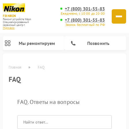
+7 (800) 301-55-83
Ежедневно, с 10:00 до 20:00
FIX-NIKON
+7 (800) 301-55-83
Ремонт устройств Nikon
Специализированный
Звонок бесплатный по РФ
cервисный центр г.
Мурманск
Мы ремонтируем
Позвонить
Главная
FAQ
FAQ
FAQ. Ответы на вопросы
Ремонт цифровых биноклей Nikon
Ремонт оптических нивелиров Nikon
Ремонт оптических прицелов Nikon
Ремонт цифровых монокуляров Nikon