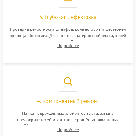
3. Глубокая дефектовка
Проверка целостности шлейфов, коннекторов и шестерней
привода объектива. Диагностика материнской платы, цепей
питания и картоприемника. Тестирование механизма
Подробнее
затвора и блока внутрикамерной стабилизации.
4. Компонентный ремонт
Пайка поврежденных элементов платы, замена
предохранителей и контроллеров. Установка новых
шлейфов, дисплея, механизма затвора или двигателя
Подробнее
автофокуса. Восстановление геометрии тубуса объектива