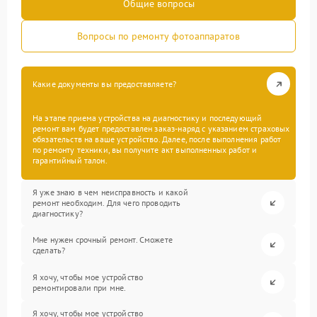
Общие вопросы
Вопросы по ремонту фотоаппаратов
Какие документы вы предоставляете?
На этапе приема устройства на диагностику и последующий
ремонт вам будет предоставлен заказ-наряд с указанием страховых
обязательств на ваше устройство. Далее, после выполнения работ
по ремонту техники, вы получите акт выполненных работ и
гарантийный талон.
Я уже знаю в чем неисправность и какой
ремонт необходим. Для чего проводить
диагностику?
Мне нужен срочный ремонт. Сможете
сделать?
Я хочу, чтобы мое устройство
ремонтировали при мне.
Я хочу, чтобы мое устройство