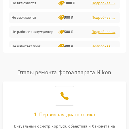
Не включается
1000 ₽
Подробнее →
Проблемы с картами памяти
Не заряжается
500 ₽
Подробнее →
Объективы
Не работает аккумулятор
500 ₽
Подробнее →
Программные сбои
Не работает порт
400 ₽
Подробнее →
Коммуникации и интерфейсы
Сломана матрица
800 ₽
Подробнее →
Этапы ремонта фотоаппарата Nikon
1. Первичная диагностика
Визуальный осмотр корпуса, объектива и байонета на