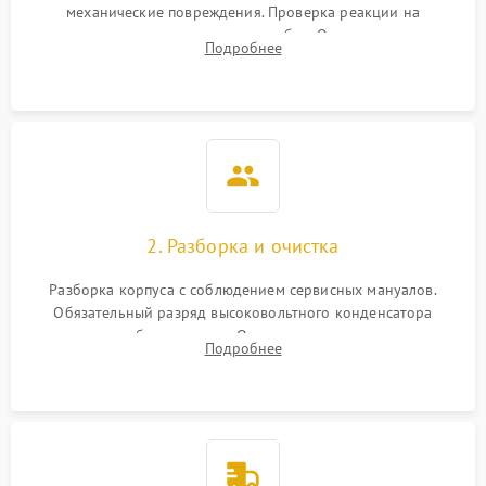
механические повреждения. Проверка реакции на
включение, считывание кодов ошибок. Оценка состояния
Подробнее
матрицы и затвора, проверка работы автофокуса и вспышки.
2. Разборка и очистка
Разборка корпуса с соблюдением сервисных мануалов.
Обязательный разряд высоковольтного конденсатора
вспышки для безопасности. Очистка внутренних узлов от
Подробнее
пыли, песка и следов влаги с помощью спецсредств.