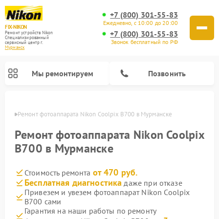
+7 (800) 301-55-83
Ежедневно, с 10:00 до 20:00
FIX-NIKON
+7 (800) 301-55-83
Ремонт устройств Nikon
Специализированный
Звонок бесплатный по РФ
cервисный центр г.
Мурманск
Мы ремонтируем
Позвонить
анске
Ремонт фотоаппарата Nikon Coolpix B700 в Мурманске
Ремонт фотоаппарата Nikon Coolpix
B700 в Мурманске
от 470 руб.
Стоимость ремонта
Бесплатная диагностика
даже при отказе
Привезем и увезем фотоаппарат Nikon Coolpix
B700 сами
Ремонт оптических прицелов Nikon
Ремонт цифровых монокуляров Nikon
Ремонт цифровых биноклей Nikon
Ремонт оптических нивелиров Nikon
Гарантия на наши работы по ремонту