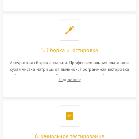
при заклинивании.
5. Сборка и юстировка
Аккуратная сборка аппарата. Профессиональная влажная и
сухая чистка матрицы от пылинок. Программная юстировка
рабочего отрезка, калибровка автофокуса, стабилизатора и
Подробнее
экспозамера с помощью сервисного ПО.
6. Финальное тестирование