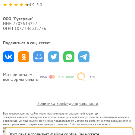
4.9-5.0
ООО "Русервис"
ИНН 7702633247
ОГРН 1077746335776
Поделиться в соц. сетях:
Мы принимаем
все формы оплаты
Политика конфиденциальности
Вся информация на сайте носит исключительно справочный характер.
Товарные знаки используются исключительно для описания устройств, в отношении которых
сервисные центры mur.nikon-fixim.ru предоставляют услуги по ремонту. Услуги оказываются в
неавторизованных сервисных центрах mur.nikon-fixim.ru, которые не связаны с
правообладателями товарных знаков или их официальными представителями.
Ремонт осуществляется для устройств, уже введенных в гражданский оборот в соответствии
Этот сайт использует файлы cookie. Вы можете