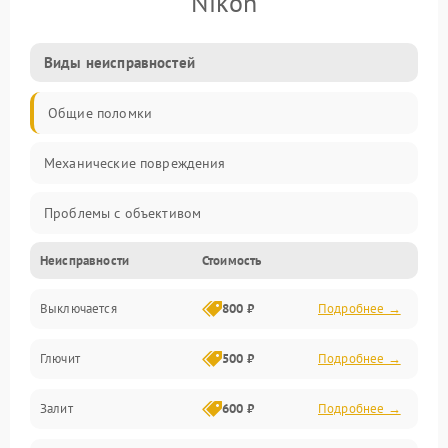
Nikon
Виды неисправностей
Общие поломки
Механические повреждения
Проблемы с объективом
Неисправности
Стоимость
Электронные ошибки
Выключается
800 ₽
Подробнее →
Механические проблемы
Глючит
500 ₽
Подробнее →
Матрица и оптика
Залит
600 ₽
Подробнее →
Питание и питание цепей