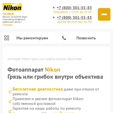
+7 (800) 301-55-83
Ежедневно, с 10:00 до 20:00
FIX-NIKON
+7 (800) 301-55-83
Ремонт устройств Nikon
Специализированный
Звонок бесплатный по РФ
cервисный центр г.
Мурманск
Мы ремонтируем
Позвонить
е
Фотоаппарат Nikon грязь или грибок внутри объектива
Фотоаппарат
Nikon
Грязь или грибок внутри объектива
Бесплатная диагностика
даже при отказе от
ремонта
Привезем и увезем фотоаппарат Nikon
собственной доставкой
Ремонт оптических прицелов Nikon
Ремонт цифровых монокуляров Nikon
Ремонт цифровых биноклей Nikon
Ремонт оптических нивелиров Nikon
Гарантия на наши работы по ремонту