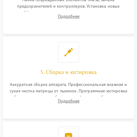
предохранителей и контроллеров. Установка новых
шлейфов, дисплея, механизма затвора или двигателя
Подробнее
автофокуса. Восстановление геометрии тубуса объектива
при заклинивании.
5. Сборка и юстировка
Аккуратная сборка аппарата. Профессиональная влажная и
сухая чистка матрицы от пылинок. Программная юстировка
рабочего отрезка, калибровка автофокуса, стабилизатора и
Подробнее
экспозамера с помощью сервисного ПО.