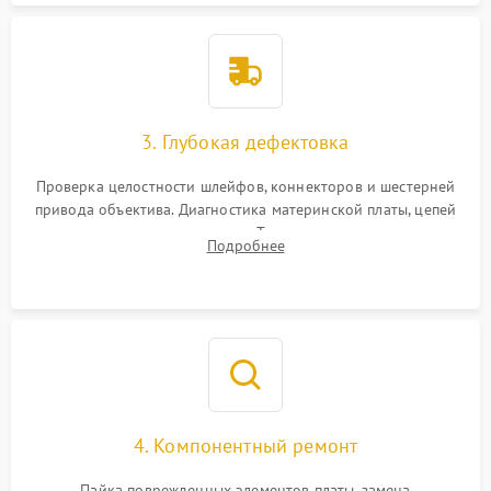
3. Глубокая дефектовка
Проверка целостности шлейфов, коннекторов и шестерней
привода объектива. Диагностика материнской платы, цепей
питания и картоприемника. Тестирование механизма
Подробнее
затвора и блока внутрикамерной стабилизации.
4. Компонентный ремонт
Пайка поврежденных элементов платы, замена