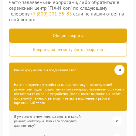
часто задаваемыми вопросами, либо обратиться в
сервисный центр “FIX-Nikon” по следующему
телефону
+7 (800) 301-55-83
если не нашли ответ на
свой вопрос.
Общие вопросы
Вопросы по ремонту фотоаппаратов
Какие документы вы предоставляете?
На этапе приема устройства на диагностику и последующий
ремонт вам будет предоставлен заказ-наряд с указанием страховых
обязательств на ваше устройство. Далее, после выполнения работ
по ремонту техники, вы получите акт выполненных работ и
гарантийный талон.
Я уже знаю в чем неисправность и какой
ремонт необходим. Для чего проводить
диагностику?