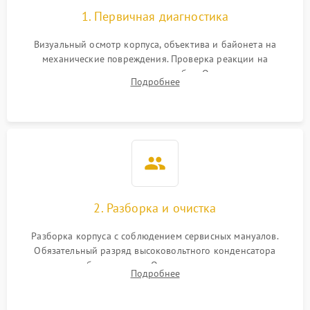
1. Первичная диагностика
Визуальный осмотр корпуса, объектива и байонета на
механические повреждения. Проверка реакции на
включение, считывание кодов ошибок. Оценка состояния
Подробнее
матрицы и затвора, проверка работы автофокуса и вспышки.
2. Разборка и очистка
Разборка корпуса с соблюдением сервисных мануалов.
Обязательный разряд высоковольтного конденсатора
вспышки для безопасности. Очистка внутренних узлов от
Подробнее
пыли, песка и следов влаги с помощью спецсредств.