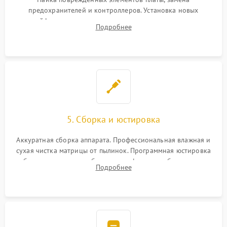
предохранителей и контроллеров. Установка новых
шлейфов, дисплея, механизма затвора или двигателя
Подробнее
автофокуса. Восстановление геометрии тубуса объектива
при заклинивании.
5. Сборка и юстировка
Аккуратная сборка аппарата. Профессиональная влажная и
сухая чистка матрицы от пылинок. Программная юстировка
рабочего отрезка, калибровка автофокуса, стабилизатора и
Подробнее
экспозамера с помощью сервисного ПО.