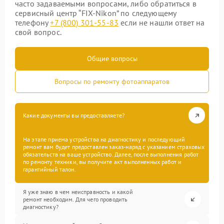
часто задаваемыми вопросами, либо обратиться в
сервисный центр “FIX-Nikon” по следующему
телефону
+7 (800) 301-55-83
если не нашли ответ на
свой вопрос.
Общие вопросы
Вопросы по ремонту фотоаппаратов
Какие документы вы предоставляете?
На этапе приема устройства на диагностику и последующий
ремонт вам будет предоставлен заказ-наряд с указанием страховых
обязательств на ваше устройство. Далее, после выполнения работ
по ремонту техники, вы получите акт выполненных работ и
гарантийный талон.
Я уже знаю в чем неисправность и какой
ремонт необходим. Для чего проводить
диагностику?