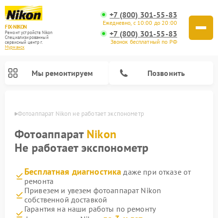
+7 (800) 301-55-83
Ежедневно, с 10:00 до 20:00
FIX-NIKON
+7 (800) 301-55-83
Ремонт устройств Nikon
Специализированный
Звонок бесплатный по РФ
cервисный центр г.
Мурманск
Мы ремонтируем
Позвонить
анске
Фотоаппарат Nikon не работает экспонометр
Фотоаппарат
Nikon
Не работает экспонометр
Бесплатная диагностика
даже при отказе от
ремонта
Привезем и увезем фотоаппарат Nikon
собственной доставкой
Ремонт оптических прицелов Nikon
Ремонт цифровых монокуляров Nikon
Ремонт цифровых биноклей Nikon
Ремонт оптических нивелиров Nikon
Гарантия на наши работы по ремонту