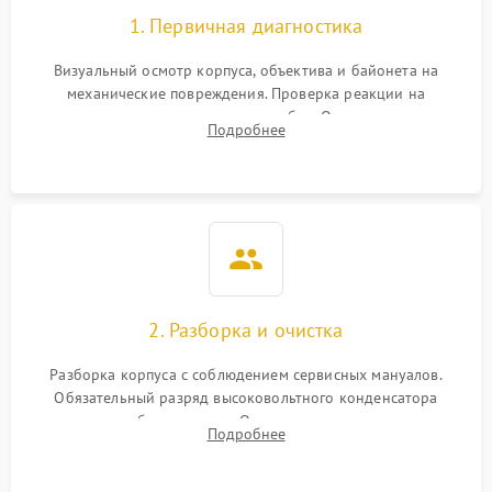
1. Первичная диагностика
Визуальный осмотр корпуса, объектива и байонета на
механические повреждения. Проверка реакции на
включение, считывание кодов ошибок. Оценка состояния
Подробнее
матрицы и затвора, проверка работы автофокуса и вспышки.
2. Разборка и очистка
Разборка корпуса с соблюдением сервисных мануалов.
Обязательный разряд высоковольтного конденсатора
вспышки для безопасности. Очистка внутренних узлов от
Подробнее
пыли, песка и следов влаги с помощью спецсредств.