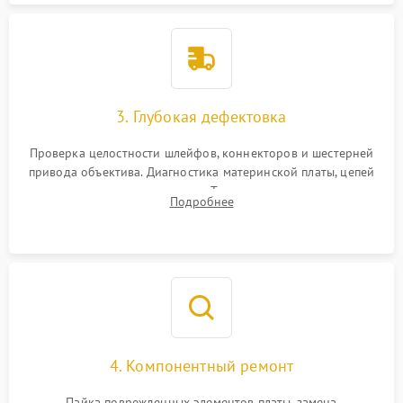
3. Глубокая дефектовка
Проверка целостности шлейфов, коннекторов и шестерней
привода объектива. Диагностика материнской платы, цепей
питания и картоприемника. Тестирование механизма
Подробнее
затвора и блока внутрикамерной стабилизации.
4. Компонентный ремонт
Пайка поврежденных элементов платы, замена