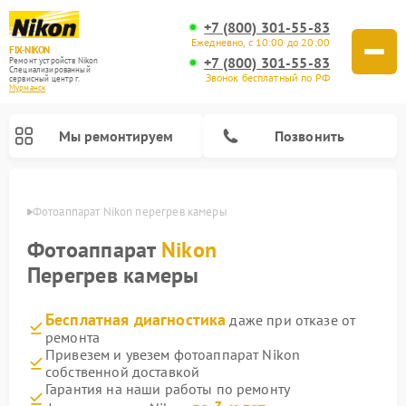
+7 (800) 301-55-83
Ежедневно, с 10:00 до 20:00
FIX-NIKON
+7 (800) 301-55-83
Ремонт устройств Nikon
Специализированный
Звонок бесплатный по РФ
cервисный центр г.
Мурманск
Мы ремонтируем
Позвонить
анске
Фотоаппарат Nikon перегрев камеры
Фотоаппарат
Nikon
Перегрев камеры
Бесплатная диагностика
даже при отказе от
ремонта
Привезем и увезем фотоаппарат Nikon
собственной доставкой
Ремонт оптических прицелов Nikon
Ремонт цифровых монокуляров Nikon
Ремонт цифровых биноклей Nikon
Ремонт оптических нивелиров Nikon
Гарантия на наши работы по ремонту