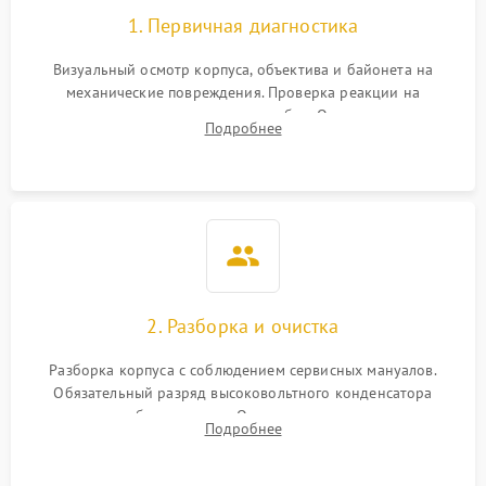
1. Первичная диагностика
Визуальный осмотр корпуса, объектива и байонета на
механические повреждения. Проверка реакции на
включение, считывание кодов ошибок. Оценка состояния
Подробнее
матрицы и затвора, проверка работы автофокуса и вспышки.
2. Разборка и очистка
Разборка корпуса с соблюдением сервисных мануалов.
Обязательный разряд высоковольтного конденсатора
вспышки для безопасности. Очистка внутренних узлов от
Подробнее
пыли, песка и следов влаги с помощью спецсредств.