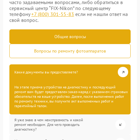
часто задаваемыми вопросами, либо обратиться в
сервисный центр “FIX-Nikon” по следующему
телефону
+7 (800) 301-55-83
если не нашли ответ на
свой вопрос.
Общие вопросы
Вопросы по ремонту фотоаппаратов
Какие документы вы предоставляете?
На этапе приема устройства на диагностику и последующий
ремонт вам будет предоставлен заказ-наряд с указанием страховых
обязательств на ваше устройство. Далее, после выполнения работ
по ремонту техники, вы получите акт выполненных работ и
гарантийный талон.
Я уже знаю в чем неисправность и какой
ремонт необходим. Для чего проводить
диагностику?