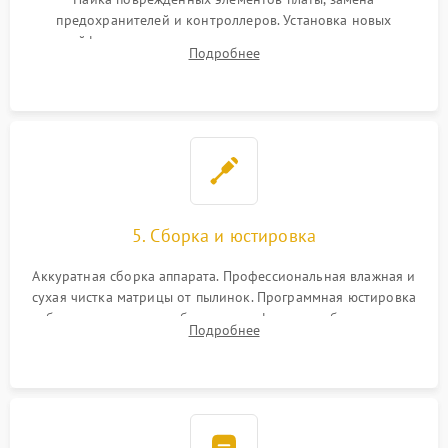
предохранителей и контроллеров. Установка новых
шлейфов, дисплея, механизма затвора или двигателя
Подробнее
автофокуса. Восстановление геометрии тубуса объектива
при заклинивании.
5. Сборка и юстировка
Аккуратная сборка аппарата. Профессиональная влажная и
сухая чистка матрицы от пылинок. Программная юстировка
рабочего отрезка, калибровка автофокуса, стабилизатора и
Подробнее
экспозамера с помощью сервисного ПО.