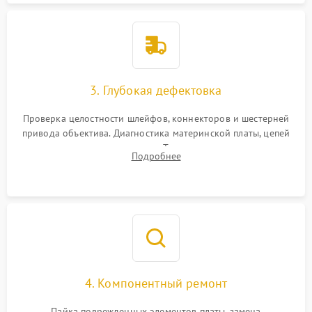
3. Глубокая дефектовка
Проверка целостности шлейфов, коннекторов и шестерней
привода объектива. Диагностика материнской платы, цепей
питания и картоприемника. Тестирование механизма
Подробнее
затвора и блока внутрикамерной стабилизации.
4. Компонентный ремонт
Пайка поврежденных элементов платы, замена