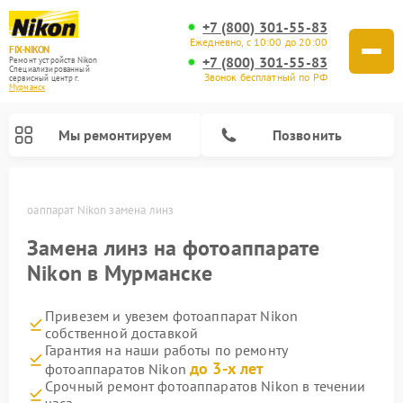
+7 (800) 301-55-83
Ежедневно, с 10:00 до 20:00
FIX-NIKON
+7 (800) 301-55-83
Ремонт устройств Nikon
Специализированный
Звонок бесплатный по РФ
cервисный центр г.
Мурманск
Мы ремонтируем
Позвонить
е
Фотоаппарат Nikon замена линз
Замена линз на фотоаппарате
Nikon в Мурманске
Привезем и увезем фотоаппарат Nikon
собственной доставкой
Гарантия на наши работы по ремонту
до 3-х лет
фотоаппаратов Nikon
Ремонт оптических прицелов Nikon
Ремонт цифровых монокуляров Nikon
Ремонт цифровых биноклей Nikon
Ремонт оптических нивелиров Nikon
Срочный ремонт фотоаппаратов Nikon в течении