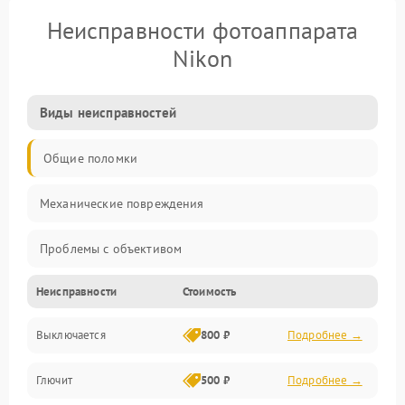
Неисправности фотоаппарата
Nikon
Виды неисправностей
Общие поломки
Механические повреждения
Проблемы с объективом
Неисправности
Стоимость
Электронные ошибки
Выключается
800 ₽
Подробнее →
Механические проблемы
Глючит
500 ₽
Подробнее →
Матрица и оптика