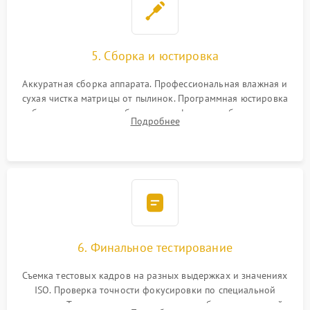
5. Сборка и юстировка
Аккуратная сборка аппарата. Профессиональная влажная и
сухая чистка матрицы от пылинок. Программная юстировка
рабочего отрезка, калибровка автофокуса, стабилизатора и
Подробнее
экспозамера с помощью сервисного ПО.
6. Финальное тестирование
Съемка тестовых кадров на разных выдержках и значениях
ISO. Проверка точности фокусировки по специальной
мишени. Тест записи на карту памяти, работы встроенной