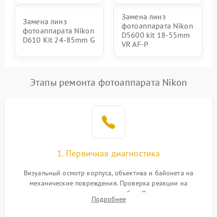
Замена линз
Замена линз
фотоаппарата Nikon
фотоаппарата Nikon
D5600 kit 18-55mm
D610 Kit 24-85mm G
VR AF-P
Этапы ремонта фотоаппарата Nikon
1. Первичная диагностика
Визуальный осмотр корпуса, объектива и байонета на
механические повреждения. Проверка реакции на
включение, считывание кодов ошибок. Оценка состояния
Подробнее
матрицы и затвора, проверка работы автофокуса и вспышки.