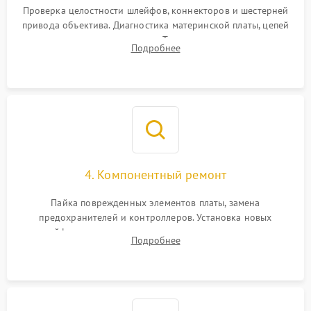
Проверка целостности шлейфов, коннекторов и шестерней
привода объектива. Диагностика материнской платы, цепей
питания и картоприемника. Тестирование механизма
Подробнее
затвора и блока внутрикамерной стабилизации.
4. Компонентный ремонт
Пайка поврежденных элементов платы, замена
предохранителей и контроллеров. Установка новых
шлейфов, дисплея, механизма затвора или двигателя
Подробнее
автофокуса. Восстановление геометрии тубуса объектива
при заклинивании.