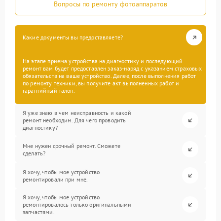
Вопросы по ремонту фотоаппаратов
Какие документы вы предоставляете?
На этапе приема устройства на диагностику и последующий
ремонт вам будет предоставлен заказ-наряд с указанием страховых
обязательств на ваше устройство. Далее, после выполнения работ
по ремонту техники, вы получите акт выполненных работ и
гарантийный талон.
Я уже знаю в чем неисправность и какой
ремонт необходим. Для чего проводить
диагностику?
Мне нужен срочный ремонт. Сможете
сделать?
Я хочу, чтобы мое устройство
ремонтировали при мне.
Я хочу, чтобы мое устройство
ремонтировалось только оригинальными
запчастями.