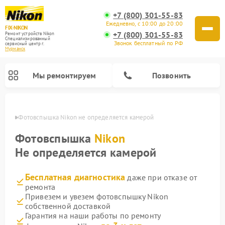
+7 (800) 301-55-83
Ежедневно, с 10:00 до 20:00
FIX-NIKON
+7 (800) 301-55-83
Ремонт устройств Nikon
Специализированный
Звонок бесплатный по РФ
cервисный центр г.
Мурманск
Мы ремонтируем
Позвонить
анске
Фотовспышка Nikon не определяется камерой
Фотовспышка
Nikon
Не определяется камерой
Бесплатная диагностика
даже при отказе от
ремонта
Привезем и увезем фотовспышку Nikon
собственной доставкой
Ремонт цифровых монокуляров Nikon
Ремонт оптических прицелов Nikon
Ремонт цифровых биноклей Nikon
Ремонт оптических нивелиров Nikon
Гарантия на наши работы по ремонту