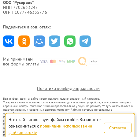
ООО "Русервис"
ИНН 7702633247
ОГРН 1077746335776
Поделиться в соц. сетях:
Мы принимаем
все формы оплаты
Политика конфиденциальности
Вся информация на сайте носит исключительно справочный характер.
Товарные знаки используются исключительно для описания устройств, в отношении которых
сервисные центры mur.nikon-fixim.ru предоставляют услуги по ремонту. Услуги оказываются в
неавторизованных сервисных центрах mur.nikon-fixim.ru, которые не связаны с
правообладателями товарных знаков или их официальными представителями.
Ремонт осуществляется для устройств, уже введенных в гражданский оборот в соответствии
Этот сайт использует файлы cookie. Вы можете
со статьей 1487 ГК РФ.
Использование товарных знаков не преследует цели индивидуализации услуг или введения
ознакомиться с
правилами использования
Согласен
потребителей в заблуждение, а служит для информирования о предоставляемых услугах по
ремонту техники указанных брендов.
файлов cookie
Представленная на сайте информация не является публичной офертой, определяемой