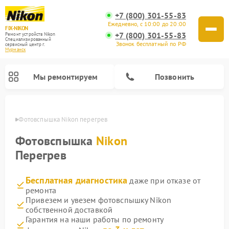
+7 (800) 301-55-83
Ежедневно, с 10:00 до 20:00
FIX-NIKON
+7 (800) 301-55-83
Ремонт устройств Nikon
Специализированный
Звонок бесплатный по РФ
cервисный центр г.
Мурманск
Мы ремонтируем
Позвонить
анске
Фотовспышка Nikon перегрев
Фотовспышка
Nikon
Перегрев
Бесплатная диагностика
даже при отказе от
ремонта
Привезем и увезем фотовспышку Nikon
собственной доставкой
Ремонт цифровых монокуляров Nikon
Ремонт оптических прицелов Nikon
Ремонт цифровых биноклей Nikon
Ремонт оптических нивелиров Nikon
Гарантия на наши работы по ремонту