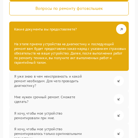
Вопросы по ремонту фотовспышек
Какие документы вы предоставляете?
На этапе приема устройства на диагностику и последующий
ремонт вам будет предоставлен заказ-наряд с указанием страховых
обязательств на ваше устройство. Далее, после выполнения работ
по ремонту техники, вы получите акт выполненных работ и
гарантийный талон.
Я уже знаю в чем неисправность и какой
ремонт необходим. Для чего проводить
диагностику?
Мне нужен срочный ремонт. Сможете
сделать?
Я хочу, чтобы мое устройство
ремонтировали при мне.
Я хочу, чтобы мое устройство
ремонтировалось только оригинальными