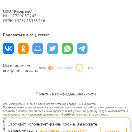
ООО "Русервис"
ИНН 7702633247
ОГРН 1077746335776
Поделиться в соц. сетях:
Мы принимаем
все формы оплаты
Политика конфиденциальности
Вся информация на сайте носит исключительно справочный характер.
Товарные знаки используются исключительно для описания устройств, в отношении которых
сервисные центры mur.nikon-fixim.ru предоставляют услуги по ремонту. Услуги оказываются в
неавторизованных сервисных центрах mur.nikon-fixim.ru, которые не связаны с
правообладателями товарных знаков или их официальными представителями.
Ремонт осуществляется для устройств, уже введенных в гражданский оборот в соответствии
Этот сайт использует файлы cookie. Вы можете
со статьей 1487 ГК РФ.
Использование товарных знаков не преследует цели индивидуализации услуг или введения
ознакомиться с
правилами использования
Согласен