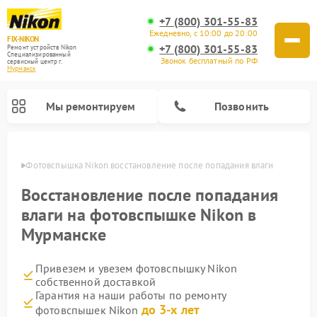
+7 (800) 301-55-83
Ежедневно, с 10:00 до 20:00
FIX-NIKON
+7 (800) 301-55-83
Ремонт устройств Nikon
Специализированный
Звонок бесплатный по РФ
cервисный центр г.
Мурманск
Мы ремонтируем
Позвонить
анске
Фотовспышка Nikon восстановление после попадания влаги
Восстановление после попадания
влаги на фотовспышке Nikon в
Мурманске
Привезем и увезем фотовспышку Nikon
собственной доставкой
Гарантия на наши работы по ремонту
Ремонт цифровых монокуляров Nikon
Ремонт оптических прицелов Nikon
Ремонт цифровых биноклей Nikon
Ремонт оптических нивелиров Nikon
до 3-х лет
фотовспышек Nikon