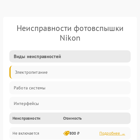
Неисправности фотовспышки
Nikon
Виды неисправностей
Электропитание
Работа системы
Интерфейсы
Неисправности
Стоимость
Электронные компоненты
Не включается
800 ₽
Подробнее →
Корпус/Герметичность