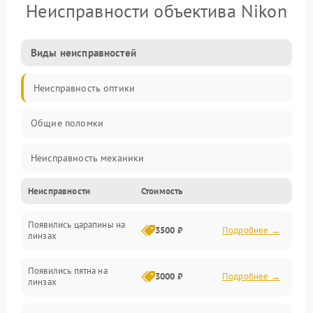
Неисправности объектива Nikon
Виды неисправностей
Неисправность оптики
Общие поломки
Неисправность механики
Неисправности
Стоимость
Неисправность электроники (если объектив с мотором/
стабилизатором)
Появились царапины на
3500 ₽
Подробнее →
линзах
Прочие неисправности
Появились пятна на
3000 ₽
Подробнее →
линзах