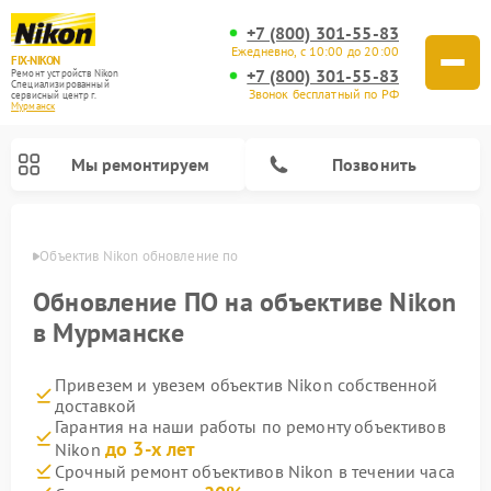
+7 (800) 301-55-83
Ежедневно, с 10:00 до 20:00
FIX-NIKON
+7 (800) 301-55-83
Ремонт устройств Nikon
Специализированный
Звонок бесплатный по РФ
cервисный центр г.
Мурманск
Мы ремонтируем
Позвонить
анске
Объектив Nikon обновление по
Обновление ПО на объективе Nikon
в Мурманске
Привезем и увезем объектив Nikon собственной
доставкой
Гарантия на наши работы по ремонту объективов
до 3-х лет
Nikon
Ремонт цифровых монокуляров Nikon
Ремонт оптических прицелов Nikon
Ремонт цифровых биноклей Nikon
Ремонт оптических нивелиров Nikon
Срочный ремонт объективов Nikon в течении часа