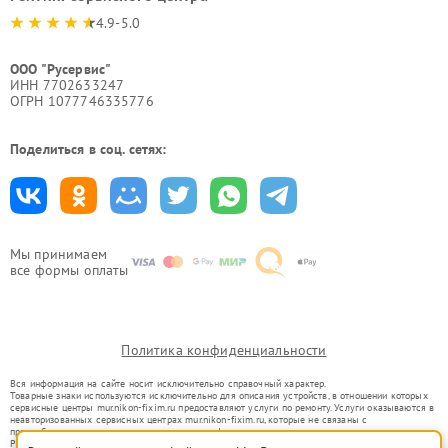
4.9-5.0
ООО "Русервис"
ИНН 7702633247
ОГРН 1077746335776
Поделиться в соц. сетях:
Мы принимаем
все формы оплаты
Политика конфиденциальности
Вся информация на сайте носит исключительно справочный характер.
Товарные знаки используются исключительно для описания устройств, в отношении которых
сервисные центры mur.nikon-fixim.ru предоставляют услуги по ремонту. Услуги оказываются в
неавторизованных сервисных центрах mur.nikon-fixim.ru, которые не связаны с
правообладателями товарных знаков или их официальными представителями.
Ремонт осуществляется для устройств, уже введенных в гражданский оборот в соответствии