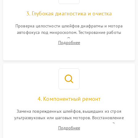
3. Глубокая диагностика и очистка
Проверка целостности шлейфов диафрагмы и мотора
автофокуса под микроскопом. Тестирование работы
электромагнитного привода. Очистка оптических элементов
Подробнее
от пыли, следов влаги и грибка спецрастворами без
повреждения просветления.
4. Компонентный ремонт
Замена поврежденных шлейфов, вышедших из строя
ультразвуковых или шаговых моторов. Восстановление
геометрии направляющих при заклинивании зума. Замена
Подробнее
неисправного блока диафрагмы, датчиков положения или
поврежденных линз.