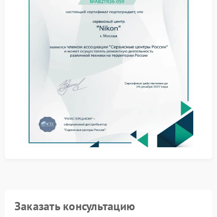
Если проблема сохраняется в разных условиях
освещения, вероятна неисправность оптики. В этом
случае самостоятельный ремонт Nikon может
привести к дополнительным повреждениям из‑за
сложности конструкции объектива.
Обратитесь в сервисный центр Nikon для
комплексной диагностики. Специалисты проверят
состояние просветляющего покрытия, механику
линз и герметичность корпуса.
Официальный сервис Nikon гарантирует
применение сертифицированных материалов и
соблюдение заводских стандартов. Это позволяет
восстановить оптические характеристики объектива
и минимизировать риск повторного появления
бликов.
Заказать консультацию