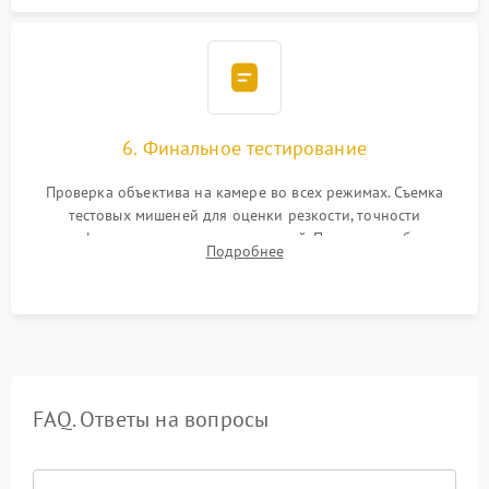
6. Финальное тестирование
Проверка объектива на камере во всех режимах. Съемка
тестовых мишеней для оценки резкости, точности
автофокуса и отсутствия искажений. Проверка работы
Подробнее
диафрагмы на закрытых значениях и тестирование
оптической стабилизации.
FAQ. Ответы на вопросы