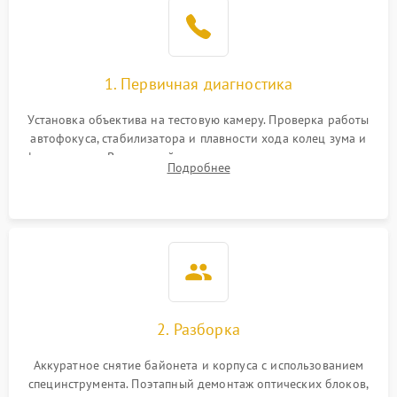
1. Первичная диагностика
Установка объектива на тестовую камеру. Проверка работы
автофокуса, стабилизатора и плавности хода колец зума и
фокусировки. Визуальный осмотр линз на наличие царапин,
Подробнее
грибка, пыли и оценка состояния контактов байонета.
2. Разборка
Аккуратное снятие байонета и корпуса с использованием
специнструмента. Поэтапный демонтаж оптических блоков,