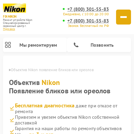
+7 (800) 301-55-83
Ежедневно, с 10:00 до 20:00
FIX-NIKON
+7 (800) 301-55-83
Ремонт устройств Nikon
Специализированный
Звонок бесплатный по РФ
cервисный центр г.
Мурманск
Мы ремонтируем
Позвонить
анске
Объектив Nikon появление бликов или ореолов
Объектив
Nikon
Появление бликов или ореолов
Бесплатная диагностика
даже при отказе от
ремонта
Привезем и увезем объектив Nikon собственной
доставкой
Ремонт цифровых монокуляров Nikon
Ремонт оптических прицелов Nikon
Ремонт цифровых биноклей Nikon
Ремонт оптических нивелиров Nikon
Гарантия на наши работы по ремонту объективов