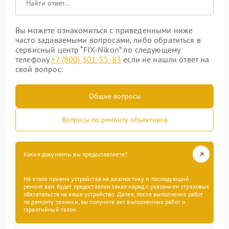
Вы можете ознакомиться с приведенными ниже
часто задаваемыми вопросами, либо обратиться в
сервисный центр “FIX-Nikon” по следующему
телефону
+7 (800) 301-55-83
если не нашли ответ на
свой вопрос.
Общие вопросы
Вопросы по ремонту объективов
Какие документы вы предоставляете?
На этапе приема устройства на диагностику и последующий
ремонт вам будет предоставлен заказ-наряд с указанием страховых
обязательств на ваше устройство. Далее, после выполнения работ
по ремонту техники, вы получите акт выполненных работ и
гарантийный талон.