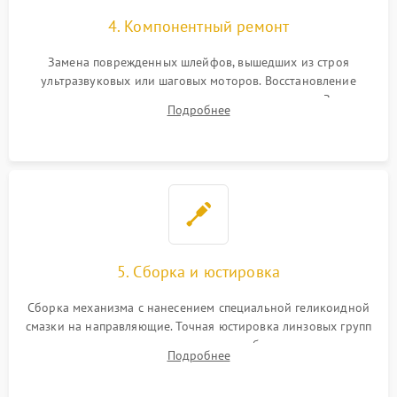
4. Компонентный ремонт
Замена поврежденных шлейфов, вышедших из строя
ультразвуковых или шаговых моторов. Восстановление
геометрии направляющих при заклинивании зума. Замена
Подробнее
неисправного блока диафрагмы, датчиков положения или
поврежденных линз.
5. Сборка и юстировка
Сборка механизма с нанесением специальной геликоидной
смазки на направляющие. Точная юстировка линзовых групп
программным или механическим способом для устранения
Подробнее
бэк