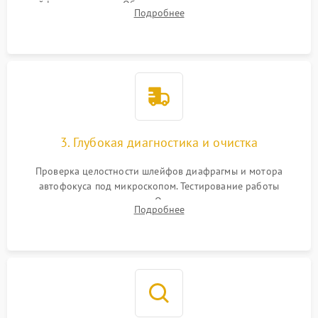
шлейфов и приводов. Обязательная маркировка положения
Подробнее
линзовых групп для сохранения заводской центровки при
сборке.
3. Глубокая диагностика и очистка
Проверка целостности шлейфов диафрагмы и мотора
автофокуса под микроскопом. Тестирование работы
электромагнитного привода. Очистка оптических элементов
Подробнее
от пыли, следов влаги и грибка спецрастворами без
повреждения просветления.