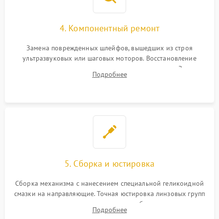
4. Компонентный ремонт
Замена поврежденных шлейфов, вышедших из строя
ультразвуковых или шаговых моторов. Восстановление
геометрии направляющих при заклинивании зума. Замена
Подробнее
неисправного блока диафрагмы, датчиков положения или
поврежденных линз.
5. Сборка и юстировка
Сборка механизма с нанесением специальной геликоидной
смазки на направляющие. Точная юстировка линзовых групп
программным или механическим способом для устранения
Подробнее
бэк