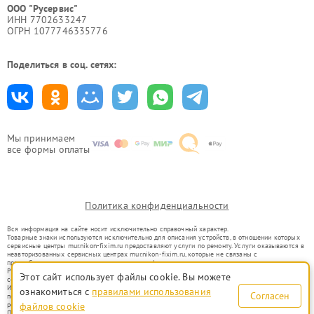
ООО "Русервис"
ИНН 7702633247
ОГРН 1077746335776
Поделиться в соц. сетях:
Мы принимаем
все формы оплаты
Политика конфиденциальности
Вся информация на сайте носит исключительно справочный характер.
Товарные знаки используются исключительно для описания устройств, в отношении которых
сервисные центры mur.nikon-fixim.ru предоставляют услуги по ремонту. Услуги оказываются в
неавторизованных сервисных центрах mur.nikon-fixim.ru, которые не связаны с
правообладателями товарных знаков или их официальными представителями.
Ремонт осуществляется для устройств, уже введенных в гражданский оборот в соответствии
Этот сайт использует файлы cookie. Вы можете
со статьей 1487 ГК РФ.
Использование товарных знаков не преследует цели индивидуализации услуг или введения
ознакомиться с
правилами использования
Согласен
потребителей в заблуждение, а служит для информирования о предоставляемых услугах по
ремонту техники указанных брендов.
файлов cookie
Представленная на сайте информация не является публичной офертой, определяемой