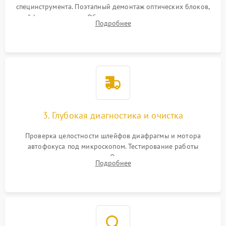
специнструмента. Поэтапный демонтаж оптических блоков,
шлейфов и приводов. Обязательная маркировка положения
Подробнее
линзовых групп для сохранения заводской центровки при
сборке.
3. Глубокая диагностика и очистка
Проверка целостности шлейфов диафрагмы и мотора
автофокуса под микроскопом. Тестирование работы
электромагнитного привода. Очистка оптических элементов
Подробнее
от пыли, следов влаги и грибка спецрастворами без
повреждения просветления.