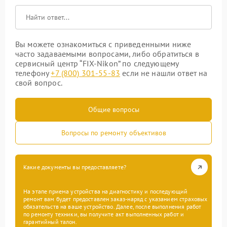
Вы можете ознакомиться с приведенными ниже
часто задаваемыми вопросами, либо обратиться в
сервисный центр “FIX-Nikon” по следующему
телефону
+7 (800) 301-55-83
если не нашли ответ на
свой вопрос.
Общие вопросы
Вопросы по ремонту объективов
Какие документы вы предоставляете?
На этапе приема устройства на диагностику и последующий
ремонт вам будет предоставлен заказ-наряд с указанием страховых
обязательств на ваше устройство. Далее, после выполнения работ
по ремонту техники, вы получите акт выполненных работ и
гарантийный талон.