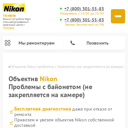
+7 (800) 301-55-83
Ежедневно, с 10:00 до 20:00
FIX-NIKON
+7 (800) 301-55-83
Ремонт устройств Nikon
Специализированный
Звонок бесплатный по РФ
cервисный центр г.
Мурманск
Мы ремонтируем
Позвонить
анске
Объектив Nikon проблемы с байонетом (не закрепляется на камере)
Объектив
Nikon
Проблемы с байонетом (не
закрепляется на камере)
Бесплатная диагностика
даже при отказе от
ремонта
Привезем и увезем объектив Nikon собственной
Ремонт цифровых монокуляров Nikon
Ремонт оптических прицелов Nikon
Ремонт цифровых биноклей Nikon
Ремонт оптических нивелиров Nikon
доставкой