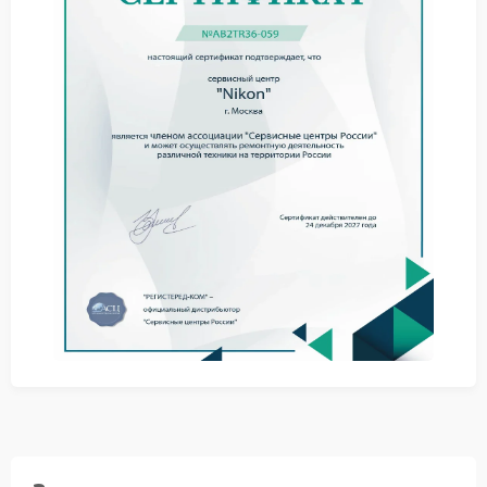
загрязнение или попадание инородных частиц в
механизм крепления;
деформация механических элементов байонета
из‑за удара или падения;
износ фиксирующих пружин или стопорных
элементов;
нарушение геометрии посадочных поверхностей
из‑за механических повреждений;
ослабление резьбовых соединений внутри узла
байонета.
Попытки самостоятельно устранить проблему могут
усугубить ситуацию: некорректное воздействие на
хрупкие детали способно привести к необратимым
повреждениям. Доверьте ремонт Nikon
профессионалам — это позволит сохранить
функциональность объектива и избежать
дополнительных затрат.
Для регулярного обслуживания и профилактики
подобных неисправностей воспользуйтесь
сервисом Nikon. Профилактические процедуры
включают очистку байонета, смазку подвижных
элементов и контроль состояния фиксирующих