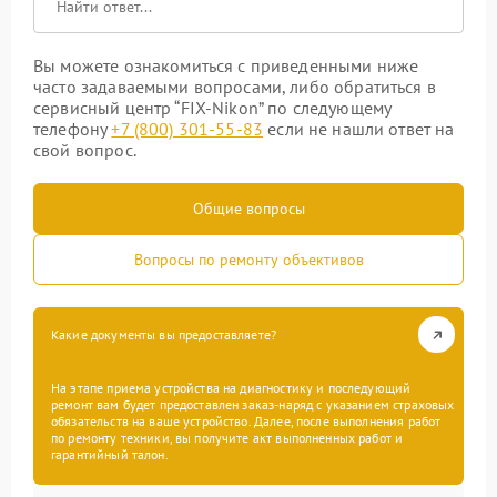
Вы можете ознакомиться с приведенными ниже
часто задаваемыми вопросами, либо обратиться в
сервисный центр “FIX-Nikon” по следующему
телефону
+7 (800) 301-55-83
если не нашли ответ на
свой вопрос.
Общие вопросы
Вопросы по ремонту объективов
Какие документы вы предоставляете?
На этапе приема устройства на диагностику и последующий
ремонт вам будет предоставлен заказ-наряд с указанием страховых
обязательств на ваше устройство. Далее, после выполнения работ
по ремонту техники, вы получите акт выполненных работ и
гарантийный талон.