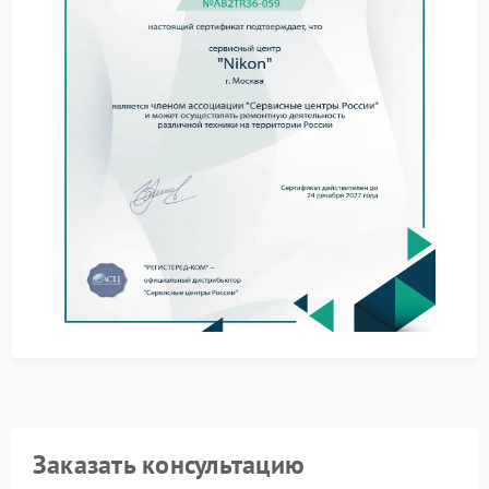
зона заедания, затем очищаются рабочие
поверхности, оценивается состояние
направляющих и креплений. После этого
сервисный центр Nikon выполняет сборку и
настройку, чтобы кольцо фокуса двигалось плавно и
без лишнего усилия.
диагностика механики
ремонт поврежденных элементов
настройка фокусировки
Почему важен
профессиональный ремонт
Самостоятельное вмешательство способно ухудшить
состояние оптики и нарушить соосность деталей.
Компания FIX-NIKON проводит ремонт с учетом
конструкции конкретной модели, поэтому клиент
получает не формальный подход, а точный
технический результат и понятную информацию по
состоянию объектива.
Заказать консультацию