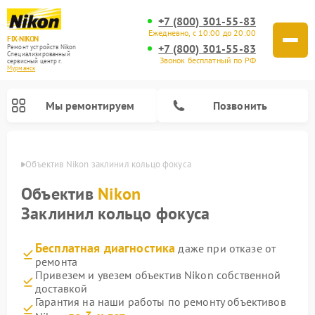
+7 (800) 301-55-83
Ежедневно, с 10:00 до 20:00
FIX-NIKON
+7 (800) 301-55-83
Ремонт устройств Nikon
Специализированный
Звонок бесплатный по РФ
cервисный центр г.
Мурманск
Мы ремонтируем
Позвонить
анске
Объектив Nikon заклинил кольцо фокуса
Объектив
Nikon
Заклинил кольцо фокуса
Бесплатная диагностика
даже при отказе от
ремонта
Привезем и увезем объектив Nikon собственной
доставкой
Ремонт цифровых монокуляров Nikon
Ремонт оптических прицелов Nikon
Ремонт цифровых биноклей Nikon
Ремонт оптических нивелиров Nikon
Гарантия на наши работы по ремонту объективов