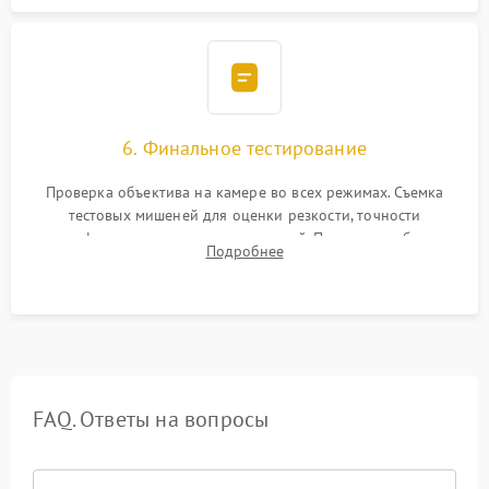
6. Финальное тестирование
Проверка объектива на камере во всех режимах. Съемка
тестовых мишеней для оценки резкости, точности
автофокуса и отсутствия искажений. Проверка работы
Подробнее
диафрагмы на закрытых значениях и тестирование
оптической стабилизации.
FAQ. Ответы на вопросы