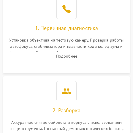
1. Первичная диагностика
Установка объектива на тестовую камеру. Проверка работы
автофокуса, стабилизатора и плавности хода колец зума и
фокусировки. Визуальный осмотр линз на наличие царапин,
Подробнее
грибка, пыли и оценка состояния контактов байонета.
2. Разборка
Аккуратное снятие байонета и корпуса с использованием
специнструмента. Поэтапный демонтаж оптических блоков,