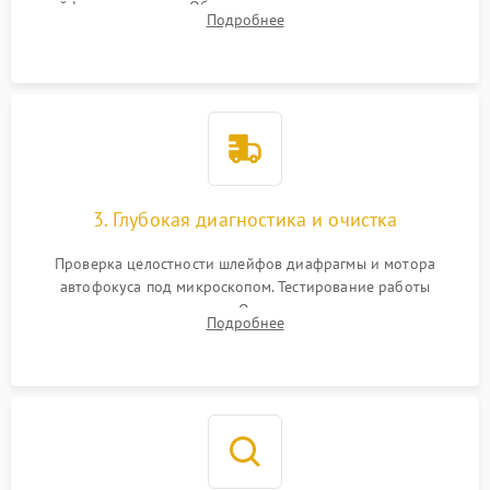
шлейфов и приводов. Обязательная маркировка положения
Подробнее
линзовых групп для сохранения заводской центровки при
сборке.
3. Глубокая диагностика и очистка
Проверка целостности шлейфов диафрагмы и мотора
автофокуса под микроскопом. Тестирование работы
электромагнитного привода. Очистка оптических элементов
Подробнее
от пыли, следов влаги и грибка спецрастворами без
повреждения просветления.