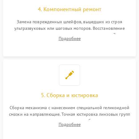
4. Компонентный ремонт
Замена поврежденных шлейфов, вышедших из строя
ультразвуковых или шаговых моторов. Восстановление
геометрии направляющих при заклинивании зума. Замена
Подробнее
неисправного блока диафрагмы, датчиков положения или
поврежденных линз.
5. Сборка и юстировка
Сборка механизма с нанесением специальной геликоидной
смазки на направляющие. Точная юстировка линзовых групп
программным или механическим способом для устранения
Подробнее
бэк