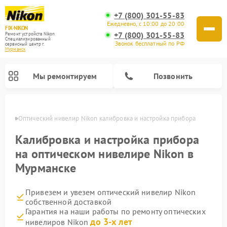
+7 (800) 301-55-83
Ежедневно, с 10:00 до 20:00
FIX-NIKON
+7 (800) 301-55-83
Ремонт устройств Nikon
Специализированный
Звонок бесплатный по РФ
cервисный центр г.
Мурманск
Мы ремонтируем
Позвонить
анске
Оптический нивелир Nikon калибровка и настройка прибора
Калибровка и настройка прибора
на оптическом нивелире Nikon в
Мурманске
Привезем и увезем оптический нивелир Nikon
собственной доставкой
Гарантия на наши работы по ремонту оптических
Ремонт цифровых биноклей Nikon
Ремонт цифровых монокуляров Nikon
Ремонт оптических прицелов Nikon
до 3-х лет
нивелиров Nikon