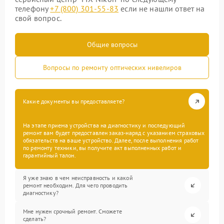
телефону
+7 (800) 301-55-83
если не нашли ответ на
свой вопрос.
Общие вопросы
Вопросы по ремонту оптических нивелиров
Какие документы вы предоставляете?
На этапе приема устройства на диагностику и последующий
ремонт вам будет предоставлен заказ-наряд с указанием страховых
обязательств на ваше устройство. Далее, после выполнения работ
по ремонту техники, вы получите акт выполненных работ и
гарантийный талон.
Я уже знаю в чем неисправность и какой
ремонт необходим. Для чего проводить
диагностику?
Мне нужен срочный ремонт. Сможете
сделать?