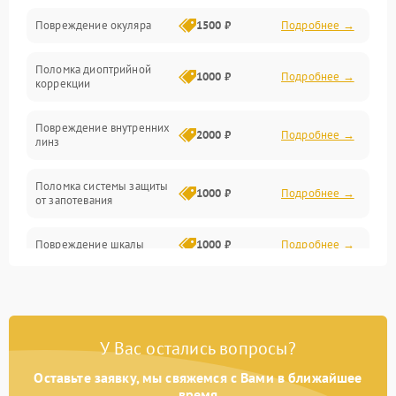
Повреждение окуляра
1500 ₽
Подробнее →
Электроника
Поломка диоптрийной
Аксессуары
1000 ₽
Подробнее →
коррекции
Повреждение внутренних
2000 ₽
Подробнее →
линз
Поломка системы защиты
1000 ₽
Подробнее →
от запотевания
Повреждение шкалы
1000 ₽
Подробнее →
Плохая видимость шкалы
1800 ₽
Подробнее →
Запотевание линз
3000 ₽
Подробнее →
У Вас остались вопросы?
Оставьте заявку, мы свяжемся с Вами в ближайшее
Царапины на линзах
2500 ₽
Подробнее →
время