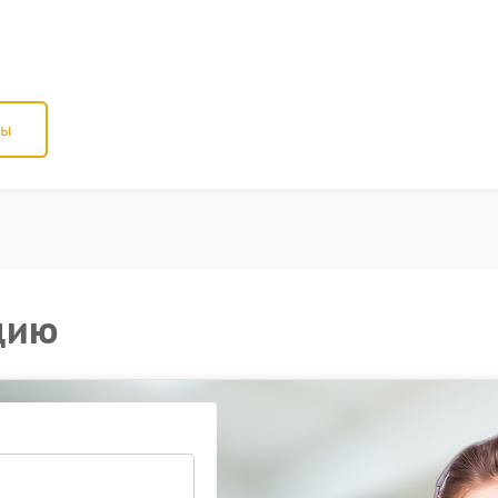
ны
цию