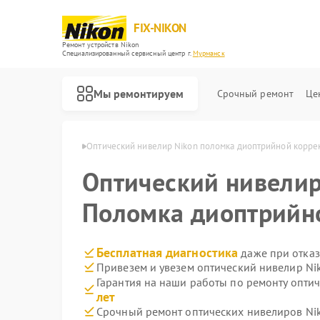
FIX-NIKON
Ремонт устройств Nikon
Специализированный cервисный центр г.
Мурманск
Мы ремонтируем
Срочный ремонт
Це
в Nikon в Мурманске
Оптический нивелир Nikon поломка диоптрийной корре
Оптический нивели
Поломка диоптрийн
Бесплатная диагностика
даже при отказ
Привезем и увезем оптический нивелир Ni
Гарантия на наши работы по ремонту опти
лет
Срочный ремонт оптических нивелиров Nik
Ремонт оптических прицелов Nikon
Ремонт цифровых биноклей Nikon
Ремонт цифровых монокуляров Nikon