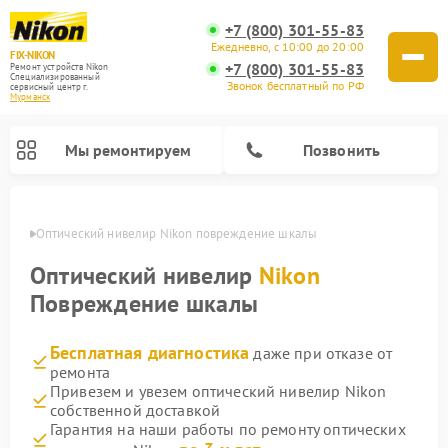
+7 (800) 301-55-83
Ежедневно, с 10:00 до 20:00
FIX-NIKON
+7 (800) 301-55-83
Ремонт устройств Nikon
Специализированный
Звонок бесплатный по РФ
cервисный центр г.
Мурманск
Мы ремонтируем
Позвонить
анске
Оптический нивелир Nikon повреждение шкалы
Оптический нивелир
Nikon
Повреждение шкалы
Бесплатная диагностика
даже при отказе от
ремонта
Привезем и увезем оптический нивелир Nikon
собственной доставкой
Ремонт цифровых биноклей Nikon
Ремонт цифровых монокуляров Nikon
Ремонт оптических прицелов Nikon
Гарантия на наши работы по ремонту оптических