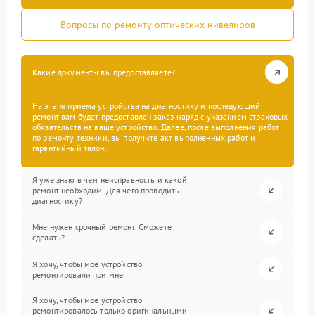
Вопросы по ремонту оптических нивелиров
Какие документы вы предоставляете?
На этапе приема устройства на диагностику и последующий
ремонт вам будет предоставлен заказ-наряд с указанием страховых
обязательств на ваше устройство. Далее, после выполнения работ
по ремонту техники, вы получите акт выполненных работ и
гарантийный талон.
Я уже знаю в чем неисправность и какой
ремонт необходим. Для чего проводить
диагностику?
Мне нужен срочный ремонт. Сможете
сделать?
Я хочу, чтобы мое устройство
ремонтировали при мне.
Я хочу, чтобы мое устройство
ремонтировалось только оригинальными