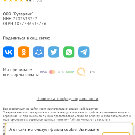
4.9-5.0
ООО "Русервис"
ИНН 7702633247
ОГРН 1077746335776
Поделиться в соц. сетях:
Мы принимаем
все формы оплаты
Политика конфиденциальности
Вся информация на сайте носит исключительно справочный характер.
Товарные знаки используются исключительно для описания устройств, в отношении которых
сервисные центры mur.nikon-fixim.ru предоставляют услуги по ремонту. Услуги оказываются в
неавторизованных сервисных центрах mur.nikon-fixim.ru, которые не связаны с
правообладателями товарных знаков или их официальными представителями.
Ремонт осуществляется для устройств, уже введенных в гражданский оборот в соответствии
Этот сайт использует файлы cookie. Вы можете
со статьей 1487 ГК РФ.
Использование товарных знаков не преследует цели индивидуализации услуг или введения