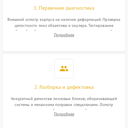
1. Первичная диагностика
Внешний осмотр корпуса на наличие деформаций. Проверка
целостности линз объектива и окуляра. Тестирование
работы барабанчиков ввода поправок, кольца отстройки
Подробнее
параллакса и зума. Выявление сколов, внутренних
загрязнений и нарушений герметичности.
2. Разборка и дефектовка
Аккуратный демонтаж линзовых блоков, оборачивающей
системы и механизма поправок спецключами. Осмотр
внутренних резьбовых соединений, пружин и
Подробнее
уплотнительных колец. Поиск причин люфта, смещения
точки попадания или заклинивания подвижных частей.