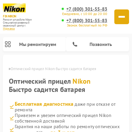
+7 (800) 301-55-83
Ежедневно, с 10:00 до 20:00
FIX-NIKON
+7 (800) 301-55-83
Ремонт устройств Nikon
Специализированный
Звонок бесплатный по РФ
cервисный центр г.
Мурманск
Мы ремонтируем
Позвонить
анске
Оптический прицел Nikon быстро садится батарея
Оптический прицел
Nikon
Быстро садится батарея
Бесплатная диагностика
даже при отказе от
ремонта
Привезем и увезем оптический прицел Nikon
собственной доставкой
Ремонт цифровых монокуляров Nikon
Ремонт цифровых биноклей Nikon
Ремонт оптических нивелиров Nikon
Гарантия на наши работы по ремонту оптических