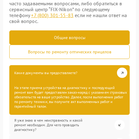
часто задаваемыми вопросами, либо обратиться в
сервисный центр “FIX-Nikon” по следующему
телефону
+7 (800) 301-55-83
если не нашли ответ на
свой вопрос.
Общие вопросы
Вопросы по ремонту оптических прицелов
Какие документы вы предоставляете?
На этапе приема устройства на диагностику и последующий
ремонт вам будет предоставлен заказ-наряд с указанием страховых
обязательств на ваше устройство. Далее, после выполнения работ
по ремонту техники, вы получите акт выполненных работ и
гарантийный талон.
Я уже знаю в чем неисправность и какой
ремонт необходим. Для чего проводить
диагностику?