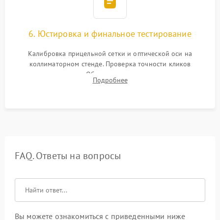
6. Юстировка и финальное тестирование
Калибровка прицельной сетки и оптической оси на
коллиматорном стенде. Проверка точности кликов
механизма поправок. Обязательное испытание прицела на
Подробнее
ударном стенде для проверки устойчивости к отдаче и
гарантии сохранения точки пристрелки.
FAQ. Ответы на вопросы
Вы можете ознакомиться с приведенными ниже