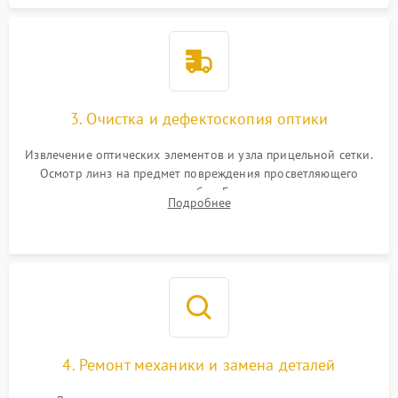
3. Очистка и дефектоскопия оптики
Извлечение оптических элементов и узла прицельной сетки.
Осмотр линз на предмет повреждения просветляющего
покрытия или появления грибка. Бережная очистка стекол
Подробнее
спецрастворами. Проверка целостности гравированной
сетки и модуля ее подсветки.
4. Ремонт механики и замена деталей