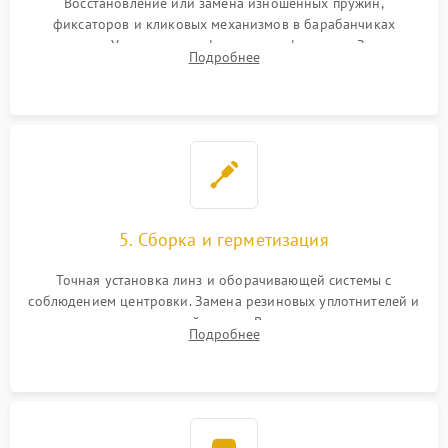
Восстановление или замена изношенных пружин,
фиксаторов и кликовых механизмов в барабанчиках
поправок. Устранение люфтов в трансфокаторе. Замена
Подробнее
поврежденных линз, разбитой сетки или восстановление
контактов в цепи подсветки прицельной марки.
5. Сборка и герметизация
Точная установка линз и оборачивающей системы с
соблюдением центровки. Замена резиновых уплотнителей и
нанесение влагозащитной смазки. Вакуумирование корпуса
Подробнее
и заполнение его осушенным азотом или аргоном для
защиты линз от внутреннего запотевания.