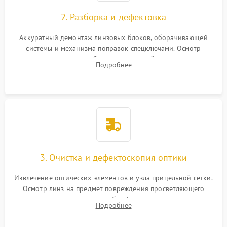
2. Разборка и дефектовка
Аккуратный демонтаж линзовых блоков, оборачивающей
системы и механизма поправок спецключами. Осмотр
внутренних резьбовых соединений, пружин и
Подробнее
уплотнительных колец. Поиск причин люфта, смещения
точки попадания или заклинивания подвижных частей.
3. Очистка и дефектоскопия оптики
Извлечение оптических элементов и узла прицельной сетки.
Осмотр линз на предмет повреждения просветляющего
покрытия или появления грибка. Бережная очистка стекол
Подробнее
спецрастворами. Проверка целостности гравированной
сетки и модуля ее подсветки.