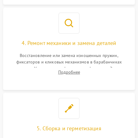
4. Ремонт механики и замена деталей
Восстановление или замена изношенных пружин,
фиксаторов и кликовых механизмов в барабанчиках
поправок. Устранение люфтов в трансфокаторе. Замена
Подробнее
поврежденных линз, разбитой сетки или восстановление
контактов в цепи подсветки прицельной марки.
5. Сборка и герметизация