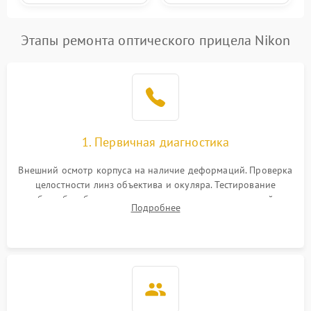
Этапы ремонта оптического прицела Nikon
1. Первичная диагностика
Внешний осмотр корпуса на наличие деформаций. Проверка
целостности линз объектива и окуляра. Тестирование
работы барабанчиков ввода поправок, кольца отстройки
Подробнее
параллакса и зума. Выявление сколов, внутренних
загрязнений и нарушений герметичности.