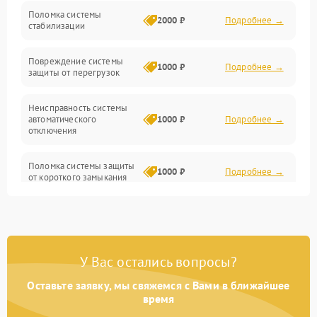
Неисправность подсветки и электроники
Поломка системы
2000 ₽
Подробнее →
стабилизации
Прочие неисправности
Повреждение системы
1000 ₽
Подробнее →
защиты от перегрузок
Электропитание
Неисправность системы
Механика
автоматического
1000 ₽
Подробнее →
отключения
Управление
Поломка системы защиты
1000 ₽
Подробнее →
от короткого замыкания
Корпус/Герметичность
Повреждение системы
Датчики
1000 ₽
Подробнее →
защиты от перегрева
У Вас остались вопросы?
Неисправность системы
защиты от
1000 ₽
Подробнее →
перенапряжения
Оставьте заявку, мы свяжемся с Вами в ближайшее
время