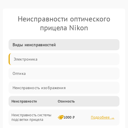
Неисправности оптического
прицела Nikon
Виды неисправностей
Электроника
Оптика
Неисправность изображения
Неисправности
Стоимость
Механические повреждения
Неисправность системы
Неисправность фокусировки и оптики
1000 ₽
Подробнее →
подсветки прицела