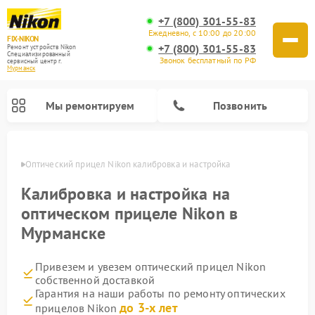
+7 (800) 301-55-83
Ежедневно, с 10:00 до 20:00
FIX-NIKON
+7 (800) 301-55-83
Ремонт устройств Nikon
Специализированный
Звонок бесплатный по РФ
cервисный центр г.
Мурманск
Мы ремонтируем
Позвонить
анске
Оптический прицел Nikon калибровка и настройка
Калибровка и настройка на
оптическом прицеле Nikon в
Мурманске
Привезем и увезем оптический прицел Nikon
собственной доставкой
Гарантия на наши работы по ремонту оптических
Ремонт цифровых монокуляров Nikon
Ремонт цифровых биноклей Nikon
Ремонт оптических нивелиров Nikon
до 3-х лет
прицелов Nikon