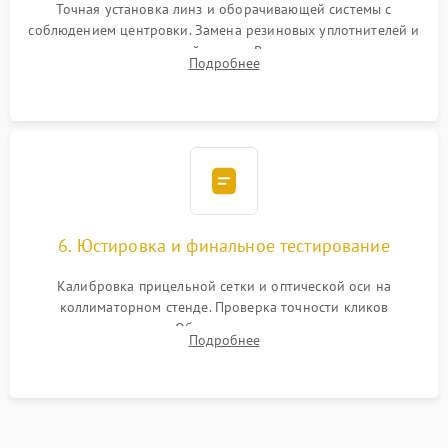
Точная установка линз и оборачивающей системы с
соблюдением центровки. Замена резиновых уплотнителей и
нанесение влагозащитной смазки. Вакуумирование корпуса
Подробнее
и заполнение его осушенным азотом или аргоном для
защиты линз от внутреннего запотевания.
6. Юстировка и финальное тестирование
Калибровка прицельной сетки и оптической оси на
коллиматорном стенде. Проверка точности кликов
механизма поправок. Обязательное испытание прицела на
Подробнее
ударном стенде для проверки устойчивости к отдаче и
гарантии сохранения точки пристрелки.