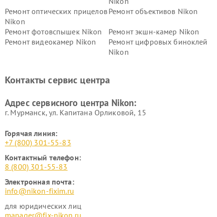
Nikon
Ремонт оптических прицелов
Ремонт объективов Nikon
Nikon
Ремонт фотовспышек Nikon
Ремонт экшн-камер Nikon
Ремонт видеокамер Nikon
Ремонт цифровых биноклей
Nikon
Ремонт дальномеров Nikon
Ремонт оптических
нивелиров Nikon
Контакты сервис центра
Ремонт цифровых монокуляров Nikon
Адрес сервисного центра Nikon:
г. Мурманск, ул. Капитана Орликовой, 15
Горячая линия:
+7 (800) 301-55-83
Контактный телефон:
8 (800) 301-55-83
Электронная почта:
info@nikon-fixim.ru
для юридических лиц
manager@fix-nikon.ru