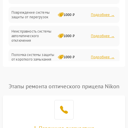
Прочие неисправности
Повреждение системы
1000 ₽
Подробнее →
защиты от перегрузок
Электропитание
Неисправность системы
Механика
автоматического
1000 ₽
Подробнее →
отключения
Управление
Поломка системы защиты
1000 ₽
Подробнее →
от короткого замыкания
Корпус/Герметичность
Повреждение системы
Датчики
1000 ₽
Подробнее →
защиты от перегрева
Этапы ремонта оптического прицела Nikon
Неисправность системы
защиты от
1000 ₽
Подробнее →
перенапряжения
Неисправность системы
1000 ₽
Подробнее →
защиты от замыкания