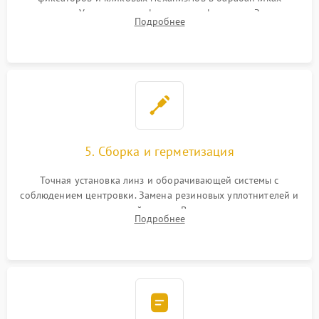
поправок. Устранение люфтов в трансфокаторе. Замена
Подробнее
поврежденных линз, разбитой сетки или восстановление
контактов в цепи подсветки прицельной марки.
5. Сборка и герметизация
Точная установка линз и оборачивающей системы с
соблюдением центровки. Замена резиновых уплотнителей и
нанесение влагозащитной смазки. Вакуумирование корпуса
Подробнее
и заполнение его осушенным азотом или аргоном для
защиты линз от внутреннего запотевания.