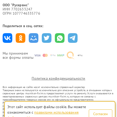
ООО "Русервис"
ИНН 7702633247
ОГРН 1077746335776
Поделиться в соц. сетях:
Мы принимаем
все формы оплаты
Политика конфиденциальности
Вся информация на сайте носит исключительно справочный характер.
Товарные знаки используются исключительно для описания устройств, в отношении которых
сервисные центры mur.nikon-fixim.ru предоставляют услуги по ремонту. Услуги оказываются в
неавторизованных сервисных центрах mur.nikon-fixim.ru, которые не связаны с
правообладателями товарных знаков или их официальными представителями.
Ремонт осуществляется для устройств, уже введенных в гражданский оборот в соответствии
со статьей 1487 ГК РФ.
Этот сайт использует файлы cookie. Вы можете
Использование товарных знаков не преследует цели индивидуализации услуг или введения
ознакомиться с
правилами использования
потребителей в заблуждение, а служит для информирования о предоставляемых услугах по
Согласен
ремонту техники указанных брендов.