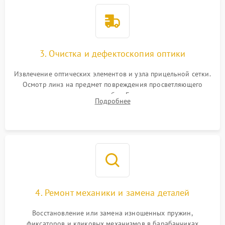
3. Очистка и дефектоскопия оптики
Извлечение оптических элементов и узла прицельной сетки.
Осмотр линз на предмет повреждения просветляющего
покрытия или появления грибка. Бережная очистка стекол
Подробнее
спецрастворами. Проверка целостности гравированной
сетки и модуля ее подсветки.
4. Ремонт механики и замена деталей
Восстановление или замена изношенных пружин,
фиксаторов и кликовых механизмов в барабанчиках