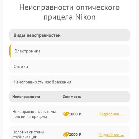
Неисправности оптического
прицела Nikon
Виды неисправностей
Электроника
Оптика
Неисправность изображения
Неисправности
Стоимость
Механические повреждения
Неисправность системы
Неисправность фокусировки и оптики
1000 ₽
Подробнее →
подсветки прицела
Неисправность подсветки и электроники
Поломка системы
2000 ₽
Подробнее →
стабилизации