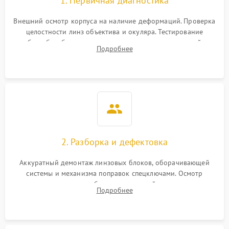
1. Первичная диагностика
Неисправность системы
1000 ₽
Подробнее →
защиты от перегрева
Внешний осмотр корпуса на наличие деформаций. Проверка
целостности линз объектива и окуляра. Тестирование
работы барабанчиков ввода поправок, кольца отстройки
Поломка системы защиты
Подробнее
1000 ₽
Подробнее →
параллакса и зума. Выявление сколов, внутренних
от перенапряжения
загрязнений и нарушений герметичности.
Поломка системы защиты
1000 ₽
Подробнее →
от замыкания
2. Разборка и дефектовка
Аккуратный демонтаж линзовых блоков, оборачивающей
системы и механизма поправок спецключами. Осмотр
внутренних резьбовых соединений, пружин и
Подробнее
уплотнительных колец. Поиск причин люфта, смещения
точки попадания или заклинивания подвижных частей.