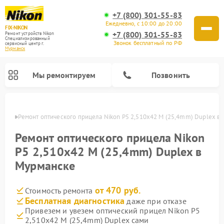
+7 (800) 301-55-83
Ежедневно, с 10:00 до 20:00
FIX-NIKON
+7 (800) 301-55-83
Ремонт устройств Nikon
Специализированный
Звонок бесплатный по РФ
cервисный центр г.
Мурманск
Мы ремонтируем
Позвонить
анске
Ремонт оптического прицела Nikon P5 2,510x42 M (25,4mm) Duplex в
Ремонт оптического прицела Nikon
P5 2,510x42 M (25,4mm) Duplex в
Мурманске
от 470 руб.
Стоимость ремонта
Бесплатная диагностика
даже при отказе
Привезем и увезем оптический прицел Nikon P5
Ремонт цифровых монокуляров Nikon
Ремонт цифровых биноклей Nikon
Ремонт оптических нивелиров Nikon
2,510x42 M (25,4mm) Duplex сами