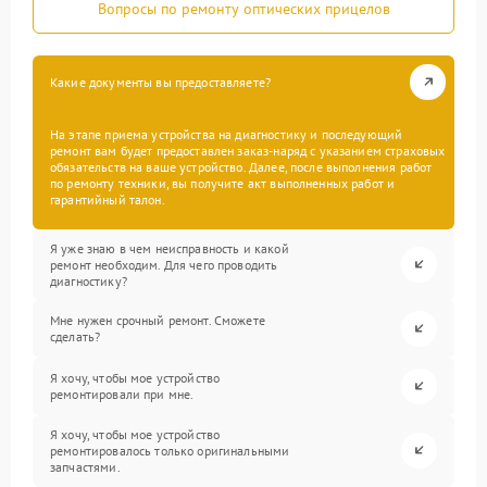
Вопросы по ремонту оптических прицелов
Какие документы вы предоставляете?
На этапе приема устройства на диагностику и последующий
ремонт вам будет предоставлен заказ-наряд с указанием страховых
обязательств на ваше устройство. Далее, после выполнения работ
по ремонту техники, вы получите акт выполненных работ и
гарантийный талон.
Я уже знаю в чем неисправность и какой
ремонт необходим. Для чего проводить
диагностику?
Мне нужен срочный ремонт. Сможете
сделать?
Я хочу, чтобы мое устройство
ремонтировали при мне.
Я хочу, чтобы мое устройство
ремонтировалось только оригинальными
запчастями.