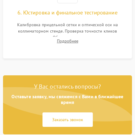
6. Юстировка и финальное тестирование
Калибровка прицельной сетки и оптической оси на
коллиматорном стенде. Проверка точности кликов
механизма поправок. Обязательное испытание прицела на
Подробнее
ударном стенде для проверки устойчивости к отдаче и
гарантии сохранения точки пристрелки.
У Вас остались вопросы?
Оставьте заявку, мы свяжемся с Вами в ближайшее
время
Заказать звонок