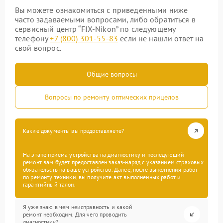
Вы можете ознакомиться с приведенными ниже
часто задаваемыми вопросами, либо обратиться в
сервисный центр “FIX-Nikon” по следующему
телефону
+7 (800) 301-55-83
если не нашли ответ на
свой вопрос.
Общие вопросы
Вопросы по ремонту оптических прицелов
Какие документы вы предоставляете?
На этапе приема устройства на диагностику и последующий
ремонт вам будет предоставлен заказ-наряд с указанием страховых
обязательств на ваше устройство. Далее, после выполнения работ
по ремонту техники, вы получите акт выполненных работ и
гарантийный талон.
Я уже знаю в чем неисправность и какой
ремонт необходим. Для чего проводить
диагностику?