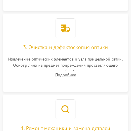
точки попадания или заклинивания подвижных частей.
3. Очистка и дефектоскопия оптики
Извлечение оптических элементов и узла прицельной сетки.
Осмотр линз на предмет повреждения просветляющего
покрытия или появления грибка. Бережная очистка стекол
Подробнее
спецрастворами. Проверка целостности гравированной
сетки и модуля ее подсветки.
4. Ремонт механики и замена деталей