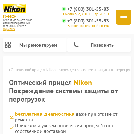
+7 (800) 301-55-83
Ежедневно, с 10:00 до 20:00
FIX-NIKON
+7 (800) 301-55-83
Ремонт устройств Nikon
Специализированный
Звонок бесплатный по РФ
cервисный центр г.
Мурманск
Мы ремонтируем
Позвонить
анске
Оптический прицел Nikon повреждение системы защиты от перегрузо
Оптический прицел
Nikon
Повреждение системы защиты от
перегрузок
Бесплатная диагностика
даже при отказе от
ремонта
Привезем и увезем оптический прицел Nikon
Ремонт цифровых монокуляров Nikon
Ремонт цифровых биноклей Nikon
Ремонт оптических нивелиров Nikon
собственной доставкой