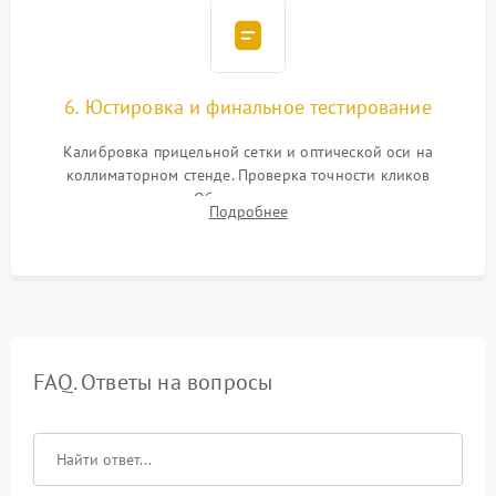
6. Юстировка и финальное тестирование
Калибровка прицельной сетки и оптической оси на
коллиматорном стенде. Проверка точности кликов
механизма поправок. Обязательное испытание прицела на
Подробнее
ударном стенде для проверки устойчивости к отдаче и
гарантии сохранения точки пристрелки.
FAQ. Ответы на вопросы