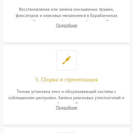
Восстановление или замена изношенных пружин,
фиксаторов и кликовых механизмов в барабанчиках
поправок. Устранение люфтов в трансфокаторе. Замена
Подробнее
поврежденных линз, разбитой сетки или восстановление
контактов в цепи подсветки прицельной марки.
5. Сборка и герметизация
Точная установка линз и оборачивающей системы с
соблюдением центровки. Замена резиновых уплотнителей и
нанесение влагозащитной смазки. Вакуумирование корпуса
Подробнее
и заполнение его осушенным азотом или аргоном для
защиты линз от внутреннего запотевания.