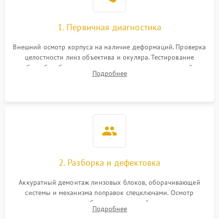
1. Первичная диагностика
Внешний осмотр корпуса на наличие деформаций. Проверка
целостности линз объектива и окуляра. Тестирование
работы барабанчиков ввода поправок, кольца отстройки
Подробнее
параллакса и зума. Выявление сколов, внутренних
загрязнений и нарушений герметичности.
2. Разборка и дефектовка
Аккуратный демонтаж линзовых блоков, оборачивающей
системы и механизма поправок спецключами. Осмотр
внутренних резьбовых соединений, пружин и
Подробнее
уплотнительных колец. Поиск причин люфта, смещения