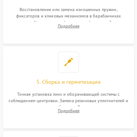
Восстановление или замена изношенных пружин,
фиксаторов и кликовых механизмов в барабанчиках
поправок. Устранение люфтов в трансфокаторе. Замена
Подробнее
поврежденных линз, разбитой сетки или восстановление
контактов в цепи подсветки прицельной марки.
5. Сборка и герметизация
Точная установка линз и оборачивающей системы с
соблюдением центровки. Замена резиновых уплотнителей и
нанесение влагозащитной смазки. Вакуумирование корпуса
Подробнее
и заполнение его осушенным азотом или аргоном для
защиты линз от внутреннего запотевания.