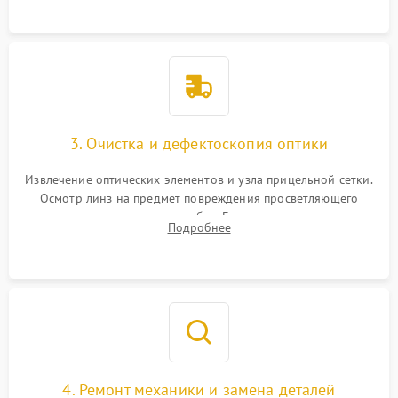
точки попадания или заклинивания подвижных частей.
3. Очистка и дефектоскопия оптики
Извлечение оптических элементов и узла прицельной сетки.
Осмотр линз на предмет повреждения просветляющего
покрытия или появления грибка. Бережная очистка стекол
Подробнее
спецрастворами. Проверка целостности гравированной
сетки и модуля ее подсветки.
4. Ремонт механики и замена деталей