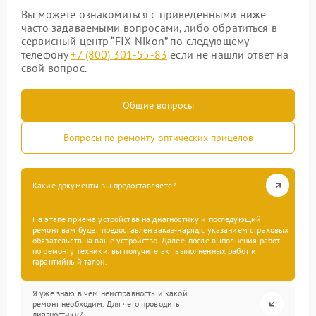
Вы можете ознакомиться с приведенными ниже
часто задаваемыми вопросами, либо обратиться в
сервисный центр “FIX-Nikon” по следующему
телефону
+7 (800) 301-55-83
если не нашли ответ на
свой вопрос.
Общие вопросы
Вопросы по ремонту оптических прицелов
Какие документы вы предоставляете?
На этапе приема устройства на диагностику и последующий
ремонт вам будет предоставлен заказ-наряд с указанием страховых
обязательств на ваше устройство. Далее, после выполнения работ
по ремонту техники, вы получите акт выполненных работ и
гарантийный талон.
Я уже знаю в чем неисправность и какой
ремонт необходим. Для чего проводить
диагностику?