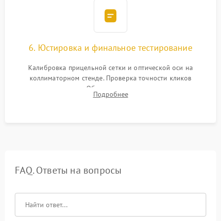
6. Юстировка и финальное тестирование
Калибровка прицельной сетки и оптической оси на
коллиматорном стенде. Проверка точности кликов
механизма поправок. Обязательное испытание прицела на
Подробнее
ударном стенде для проверки устойчивости к отдаче и
гарантии сохранения точки пристрелки.
FAQ. Ответы на вопросы