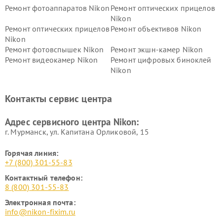
Ремонт фотоаппаратов Nikon
Ремонт оптических прицелов
Nikon
Ремонт оптических прицелов
Ремонт объективов Nikon
Nikon
Ремонт фотовспышек Nikon
Ремонт экшн-камер Nikon
Ремонт видеокамер Nikon
Ремонт цифровых биноклей
Nikon
Ремонт дальномеров Nikon
Ремонт оптических
нивелиров Nikon
Контакты сервис центра
Ремонт цифровых монокуляров Nikon
Адрес сервисного центра Nikon:
г. Мурманск, ул. Капитана Орликовой, 15
Горячая линия:
+7 (800) 301-55-83
Контактный телефон:
8 (800) 301-55-83
Электронная почта:
info@nikon-fixim.ru