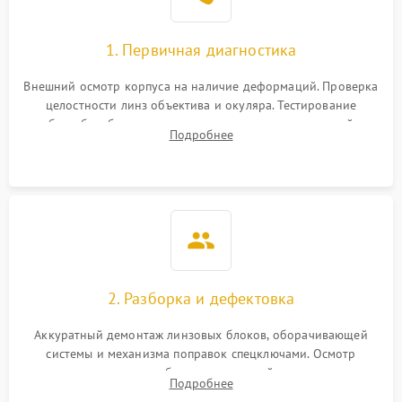
1. Первичная диагностика
Внешний осмотр корпуса на наличие деформаций. Проверка
целостности линз объектива и окуляра. Тестирование
работы барабанчиков ввода поправок, кольца отстройки
Подробнее
параллакса и зума. Выявление сколов, внутренних
загрязнений и нарушений герметичности.
2. Разборка и дефектовка
Аккуратный демонтаж линзовых блоков, оборачивающей
системы и механизма поправок спецключами. Осмотр
внутренних резьбовых соединений, пружин и
Подробнее
уплотнительных колец. Поиск причин люфта, смещения