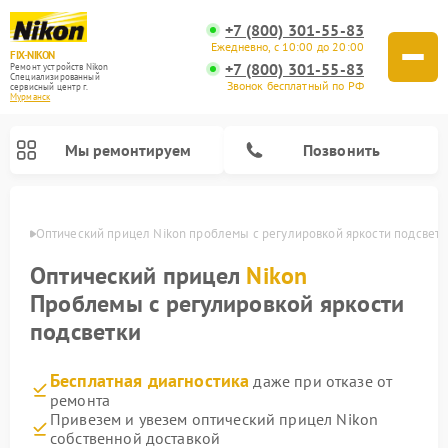
+7 (800) 301-55-83
Ежедневно, с 10:00 до 20:00
FIX-NIKON
+7 (800) 301-55-83
Ремонт устройств Nikon
Специализированный
Звонок бесплатный по РФ
cервисный центр г.
Мурманск
Мы ремонтируем
Позвонить
анске
Оптический прицел Nikon проблемы с регулировкой яркости подсветк
Оптический прицел
Nikon
Проблемы с регулировкой яркости
подсветки
Бесплатная диагностика
даже при отказе от
ремонта
Привезем и увезем оптический прицел Nikon
Ремонт цифровых монокуляров Nikon
Ремонт цифровых биноклей Nikon
Ремонт оптических нивелиров Nikon
собственной доставкой