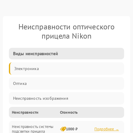
Неисправности оптического
прицела Nikon
Виды неисправностей
Электроника
Оптика
Неисправность изображения
Неисправности
Стоимость
Механические повреждения
Неисправность системы
Неисправность фокусировки и оптики
1000 ₽
Подробнее →
подсветки прицела