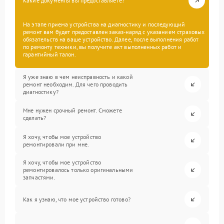
Какие документы вы предоставляете?
На этапе приема устройства на диагностику и последующий
ремонт вам будет предоставлен заказ-наряд с указанием страховых
обязательств на ваше устройство. Далее, после выполнения работ
по ремонту техники, вы получите акт выполненных работ и
гарантийный талон.
Я уже знаю в чем неисправность и какой
ремонт необходим. Для чего проводить
диагностику?
Мне нужен срочный ремонт. Сможете
сделать?
Я хочу, чтобы мое устройство
ремонтировали при мне.
Я хочу, чтобы мое устройство
ремонтировалось только оригинальными
запчастями.
Как я узнаю, что мое устройство готово?