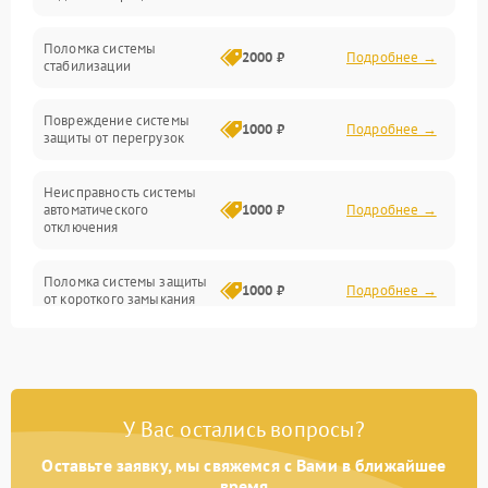
Неисправность подсветки и электроники
Поломка системы
2000 ₽
Подробнее →
стабилизации
Прочие неисправности
Повреждение системы
1000 ₽
Подробнее →
защиты от перегрузок
Электропитание
Неисправность системы
Механика
автоматического
1000 ₽
Подробнее →
отключения
Управление
Поломка системы защиты
1000 ₽
Подробнее →
от короткого замыкания
Корпус/Герметичность
Повреждение системы
Датчики
1000 ₽
Подробнее →
защиты от перегрева
У Вас остались вопросы?
Неисправность системы
защиты от
1000 ₽
Подробнее →
перенапряжения
Оставьте заявку, мы свяжемся с Вами в ближайшее
время