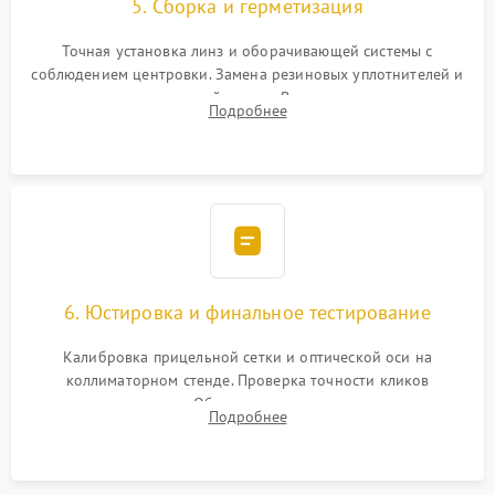
5. Сборка и герметизация
Точная установка линз и оборачивающей системы с
соблюдением центровки. Замена резиновых уплотнителей и
нанесение влагозащитной смазки. Вакуумирование корпуса
Подробнее
и заполнение его осушенным азотом или аргоном для
защиты линз от внутреннего запотевания.
6. Юстировка и финальное тестирование
Калибровка прицельной сетки и оптической оси на
коллиматорном стенде. Проверка точности кликов
механизма поправок. Обязательное испытание прицела на
Подробнее
ударном стенде для проверки устойчивости к отдаче и
гарантии сохранения точки пристрелки.