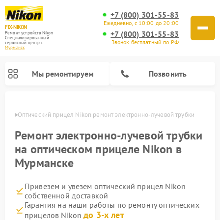
+7 (800) 301-55-83
Ежедневно, с 10:00 до 20:00
FIX-NIKON
+7 (800) 301-55-83
Ремонт устройств Nikon
Специализированный
Звонок бесплатный по РФ
cервисный центр г.
Мурманск
Мы ремонтируем
Позвонить
анске
Оптический прицел Nikon ремонт электронно-лучевой трубки
Ремонт электронно-лучевой трубки
на оптическом прицеле Nikon в
Мурманске
Привезем и увезем оптический прицел Nikon
собственной доставкой
Гарантия на наши работы по ремонту оптических
Ремонт цифровых монокуляров Nikon
Ремонт цифровых биноклей Nikon
Ремонт оптических нивелиров Nikon
до 3-х лет
прицелов Nikon