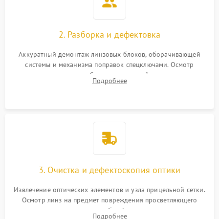
2. Разборка и дефектовка
Аккуратный демонтаж линзовых блоков, оборачивающей
системы и механизма поправок спецключами. Осмотр
внутренних резьбовых соединений, пружин и
Подробнее
уплотнительных колец. Поиск причин люфта, смещения
точки попадания или заклинивания подвижных частей.
3. Очистка и дефектоскопия оптики
Извлечение оптических элементов и узла прицельной сетки.
Осмотр линз на предмет повреждения просветляющего
покрытия или появления грибка. Бережная очистка стекол
Подробнее