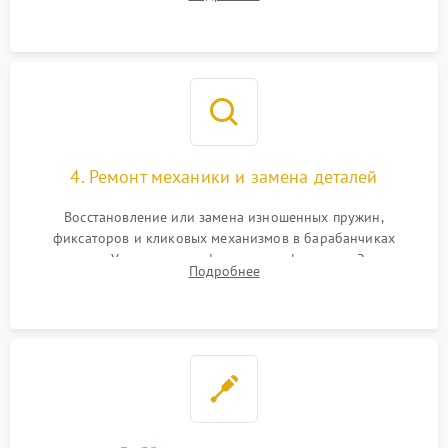
спецрастворами. Проверка целостности гравированной
сетки и модуля ее подсветки.
4. Ремонт механики и замена деталей
Восстановление или замена изношенных пружин,
фиксаторов и кликовых механизмов в барабанчиках
поправок. Устранение люфтов в трансфокаторе. Замена
Подробнее
поврежденных линз, разбитой сетки или восстановление
контактов в цепи подсветки прицельной марки.