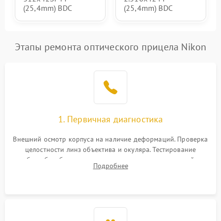
(25,4mm) BDC
(25,4mm) BDC
Этапы ремонта оптического прицела Nikon
1. Первичная диагностика
Внешний осмотр корпуса на наличие деформаций. Проверка
целостности линз объектива и окуляра. Тестирование
работы барабанчиков ввода поправок, кольца отстройки
Подробнее
параллакса и зума. Выявление сколов, внутренних
загрязнений и нарушений герметичности.