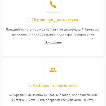
1. Первичная диагностика
Внешний осмотр корпуса на наличие деформаций. Проверка
целостности линз объектива и окуляра. Тестирование
работы барабанчиков ввода поправок, кольца отстройки
Подробнее
параллакса и зума. Выявление сколов, внутренних
загрязнений и нарушений герметичности.
2. Разборка и дефектовка
Аккуратный демонтаж линзовых блоков, оборачивающей
системы и механизма поправок спецключами. Осмотр
внутренних резьбовых соединений, пружин и