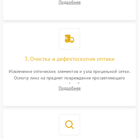
Подробнее
уплотнительных колец. Поиск причин люфта, смещения
точки попадания или заклинивания подвижных частей.
3. Очистка и дефектоскопия оптики
Извлечение оптических элементов и узла прицельной сетки.
Осмотр линз на предмет повреждения просветляющего
покрытия или появления грибка. Бережная очистка стекол
Подробнее
спецрастворами. Проверка целостности гравированной
сетки и модуля ее подсветки.