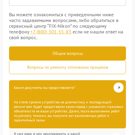
Вы можете ознакомиться с приведенными ниже
часто задаваемыми вопросами, либо обратиться в
сервисный центр “FIX-Nikon” по следующему
телефону
+7 (800) 301-55-83
если не нашли ответ на
свой вопрос.
Общие вопросы
Вопросы по ремонту оптических прицелов
Какие документы вы предоставляете?
На этапе приема устройства на диагностику и последующий
ремонт вам будет предоставлен заказ-наряд с указанием страховых
обязательств на ваше устройство. Далее, после выполнения работ
по ремонту техники, вы получите акт выполненных работ и
гарантийный талон.
Я уже знаю в чем неисправность и какой