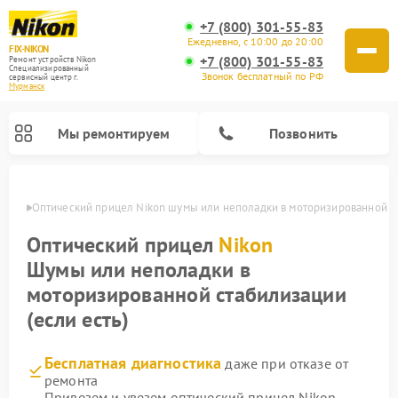
+7 (800) 301-55-83
Ежедневно, с 10:00 до 20:00
FIX-NIKON
+7 (800) 301-55-83
Ремонт устройств Nikon
Специализированный
Звонок бесплатный по РФ
cервисный центр г.
Мурманск
Мы ремонтируем
Позвонить
анске
Оптический прицел Nikon шумы или неполадки в моторизированной ст
Оптический прицел
Nikon
Шумы или неполадки в
моторизированной стабилизации
(если есть)
Бесплатная диагностика
даже при отказе от
Ремонт цифровых монокуляров Nikon
Ремонт цифровых биноклей Nikon
Ремонт оптических нивелиров Nikon
ремонта
Привезем и увезем оптический прицел Nikon