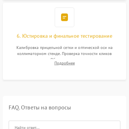
6. Юстировка и финальное тестирование
Калибровка прицельной сетки и оптической оси на
коллиматорном стенде. Проверка точности кликов
механизма поправок. Обязательное испытание прицела на
Подробнее
ударном стенде для проверки устойчивости к отдаче и
гарантии сохранения точки пристрелки.
FAQ. Ответы на вопросы