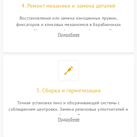
4. Ремонт механики и замена деталей
Восстановление или замена изношенных пружин,
фиксаторов и кликовых механизмов в барабанчиках
поправок. Устранение люфтов в трансфокаторе. Замена
Подробнее
поврежденных линз, разбитой сетки или восстановление
контактов в цепи подсветки прицельной марки.
5. Сборка и герметизация
Точная установка линз и оборачивающей системы с
соблюдением центровки. Замена резиновых уплотнителей и
нанесение влагозащитной смазки. Вакуумирование корпуса
Подробнее
и заполнение его осушенным азотом или аргоном для
защиты линз от внутреннего запотевания.