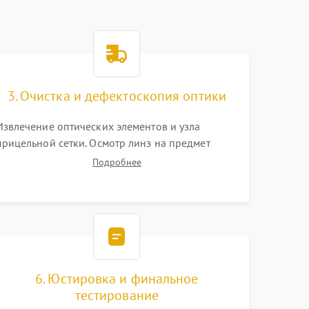
3. Очистка и дефектоскопия оптики
Извлечение оптических элементов и узла
прицельной сетки. Осмотр линз на предмет
повреждения просветляющего покрытия или
Подробнее
появления грибка. Бережная очистка стекол
спецрастворами. Проверка целостности
гравированной сетки и модуля ее подсветки.
6. Юстировка и финальное
тестирование