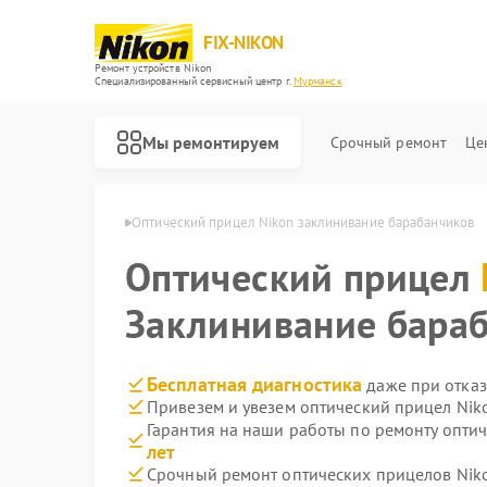
FIX-NIKON
Ремонт устройств Nikon
Специализированный cервисный центр г.
Мурманск
Мы ремонтируем
Срочный ремонт
Це
 Nikon в Мурманске
Оптический прицел Nikon заклинивание барабанчиков
Оптический прицел
Заклинивание бара
Бесплатная диагностика
даже при отказ
Привезем и увезем оптический прицел Nik
Гарантия на наши работы по ремонту опти
лет
Срочный ремонт оптических прицелов Niko
Ремонт цифровых биноклей Nikon
Ремонт оптических нивелиров Nikon
Ремонт цифровых монокуляров Nikon