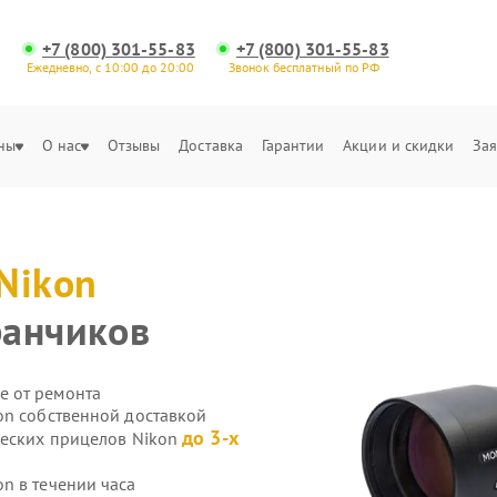
+7 (800) 301-55-83
+7 (800) 301-55-83
Ежедневно, с 10:00 до 20:00
Звонок бесплатный по РФ
ны
О нас
Отзывы
Доставка
Гарантии
Акции и скидки
Зая
Nikon
банчиков
е от ремонта
on собственной доставкой
до 3-х
ческих прицелов Nikon
n в течении часа