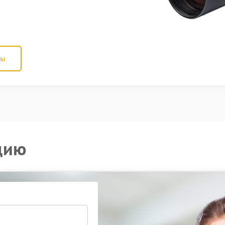
ны
цию