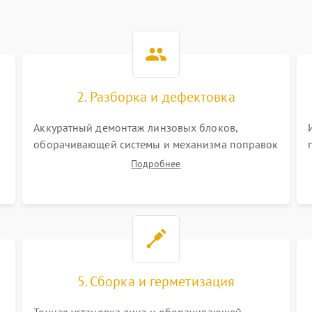
2. Разборка и дефектовка
Аккуратный демонтаж линзовых блоков,
оборачивающей системы и механизма поправок
спецключами. Осмотр внутренних резьбовых
Подробнее
соединений, пружин и уплотнительных колец.
,
Поиск причин люфта, смещения точки
попадания или заклинивания подвижных
частей.
5. Сборка и герметизация