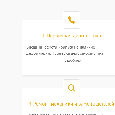
1. Первичная диагностика
Внешний осмотр корпуса на наличие
деформаций. Проверка целостности линз
объектива и окуляра. Тестирование работы
Подробнее
барабанчиков ввода поправок, кольца
отстройки параллакса и зума. Выявление сколов
внутренних загрязнений и нарушений
герметичности.
4. Ремонт механики и замена деталей