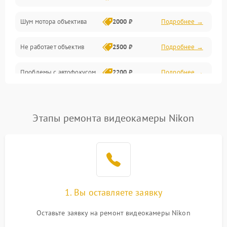
Шум мотора объектива
2000 ₽
Подробнее →
Не работает объектив
2500 ₽
Подробнее →
Проблемы с автофокусом
2200 ₽
Подробнее →
Не открывается крышка
1000 ₽
Подробнее →
объектива
Этапы ремонта видеокамеры Nikon
Плохое качество
2500 ₽
Подробнее →
изображения
Не работает зум
2200 ₽
Подробнее →
Не работает стабилизация
1. Вы оставляете заявку
2300 ₽
Подробнее →
изображения
Оставьте заявку на ремонт видеокамеры Nikon