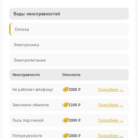
Виды неисправностей
Оптика
Электроника
Электропитание
Неисправности
Стоимость
Видео
Не работает автофокус
2000 ₽
Подробнее →
Хранение данных
Заклинило объектив
2200 ₽
Подробнее →
Программное обеспечение
Пыль под линзой
2000 ₽
Подробнее →
Механические повреждения
Потеря резкости
2000 ₽
Подробнее →
Аудио