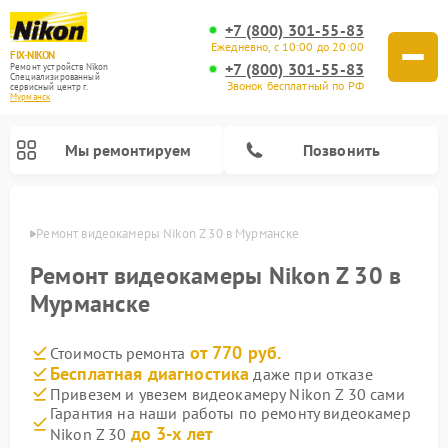
+7 (800) 301-55-83
Ежедневно, с 10:00 до 20:00
FIX-NIKON
+7 (800) 301-55-83
Ремонт устройств Nikon
Специализированный
Звонок бесплатный по РФ
cервисный центр г.
Мурманск
Мы ремонтируем
Позвонить
анске
Ремонт видеокамеры Nikon Z 30 в Мурманске
Ремонт видеокамеры Nikon Z 30 в
Мурманске
от 770 руб.
Стоимость ремонта
Бесплатная диагностика
даже при отказе
Привезем и увезем видеокамеру Nikon Z 30 сами
Гарантия на наши работы по ремонту видеокамер
Ремонт цифровых монокуляров Nikon
Ремонт оптических прицелов Nikon
Ремонт цифровых биноклей Nikon
Ремонт оптических нивелиров Nikon
до 3-х лет
Nikon Z 30