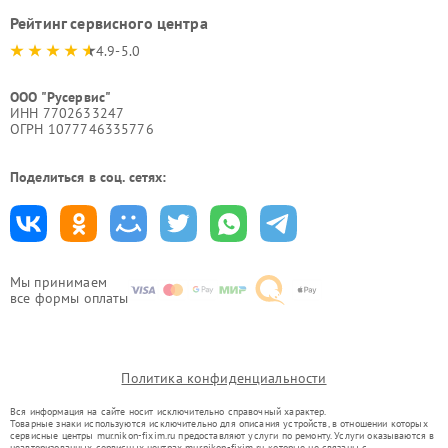
Рейтинг сервисного центра
4.9-5.0
ООО "Русервис"
ИНН 7702633247
ОГРН 1077746335776
Поделиться в соц. сетях:
Мы принимаем
все формы оплаты
Политика конфиденциальности
Вся информация на сайте носит исключительно справочный характер.
Товарные знаки используются исключительно для описания устройств, в отношении которых
сервисные центры mur.nikon-fixim.ru предоставляют услуги по ремонту. Услуги оказываются в
неавторизованных сервисных центрах mur.nikon-fixim.ru, которые не связаны с