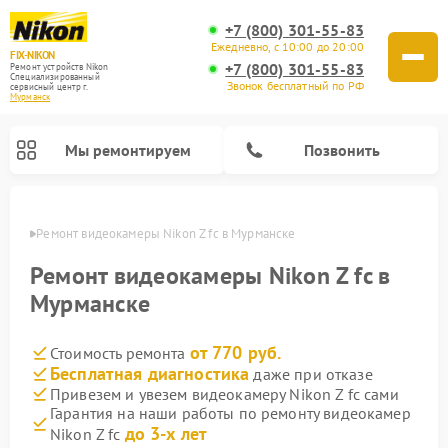
+7 (800) 301-55-83
Ежедневно, с 10:00 до 20:00
FIX-NIKON
+7 (800) 301-55-83
Ремонт устройств Nikon
Специализированный
Звонок бесплатный по РФ
cервисный центр г.
Мурманск
Мы ремонтируем
Позвонить
анске
Ремонт видеокамеры Nikon Z fc в Мурманске
Ремонт видеокамеры Nikon Z fc в
Мурманске
от 770 руб.
Стоимость ремонта
Бесплатная диагностика
даже при отказе
Привезем и увезем видеокамеру Nikon Z fc сами
Гарантия на наши работы по ремонту видеокамер
Ремонт цифровых монокуляров Nikon
Ремонт оптических прицелов Nikon
Ремонт цифровых биноклей Nikon
Ремонт оптических нивелиров Nikon
до 3-х лет
Nikon Z fc