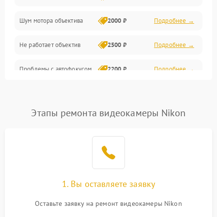
Шум мотора объектива
2000 ₽
Подробнее →
Не работает объектив
2500 ₽
Подробнее →
Проблемы с автофокусом
2200 ₽
Подробнее →
Не открывается крышка
1000 ₽
Подробнее →
объектива
Этапы ремонта видеокамеры Nikon
Плохое качество
2500 ₽
Подробнее →
изображения
Не работает зум
2200 ₽
Подробнее →
Не работает стабилизация
1. Вы оставляете заявку
2300 ₽
Подробнее →
изображения
Оставьте заявку на ремонт видеокамеры Nikon