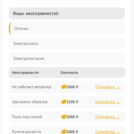
Виды неисправностей
Оптика
Электроника
Электропитание
Неисправности
Стоимость
Видео
Не работает автофокус
2000 ₽
Подробнее →
Хранение данных
Заклинило объектив
2200 ₽
Подробнее →
Программное обеспечение
Пыль под линзой
2000 ₽
Подробнее →
Механические повреждения
Потеря резкости
2000 ₽
Подробнее →
Аудио