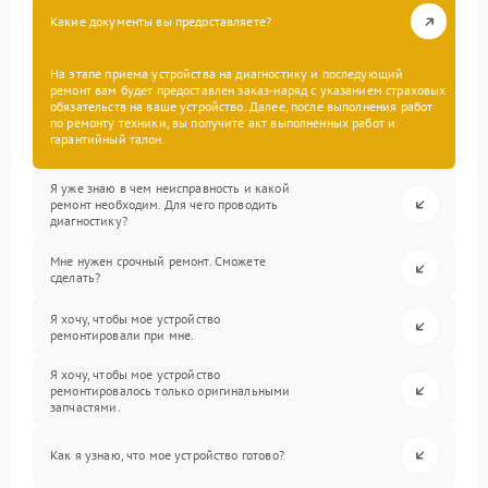
Какие документы вы предоставляете?
На этапе приема устройства на диагностику и последующий
ремонт вам будет предоставлен заказ-наряд с указанием страховых
обязательств на ваше устройство. Далее, после выполнения работ
по ремонту техники, вы получите акт выполненных работ и
гарантийный талон.
Я уже знаю в чем неисправность и какой
ремонт необходим. Для чего проводить
диагностику?
Мне нужен срочный ремонт. Сможете
сделать?
Я хочу, чтобы мое устройство
ремонтировали при мне.
Я хочу, чтобы мое устройство
ремонтировалось только оригинальными
запчастями.
Как я узнаю, что мое устройство готово?