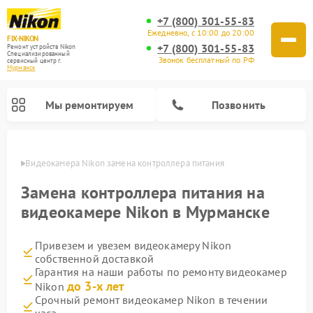
+7 (800) 301-55-83
Ежедневно, с 10:00 до 20:00
FIX-NIKON
+7 (800) 301-55-83
Ремонт устройств Nikon
Специализированный
Звонок бесплатный по РФ
cервисный центр г.
Мурманск
Мы ремонтируем
Позвонить
анске
Видеокамера Nikon замена контроллера питания
Замена контроллера питания на
видеокамере Nikon в Мурманске
Привезем и увезем видеокамеру Nikon
собственной доставкой
Гарантия на наши работы по ремонту видеокамер
до 3-х лет
Nikon
Ремонт цифровых монокуляров Nikon
Ремонт оптических прицелов Nikon
Ремонт цифровых биноклей Nikon
Ремонт оптических нивелиров Nikon
Срочный ремонт видеокамер Nikon в течении