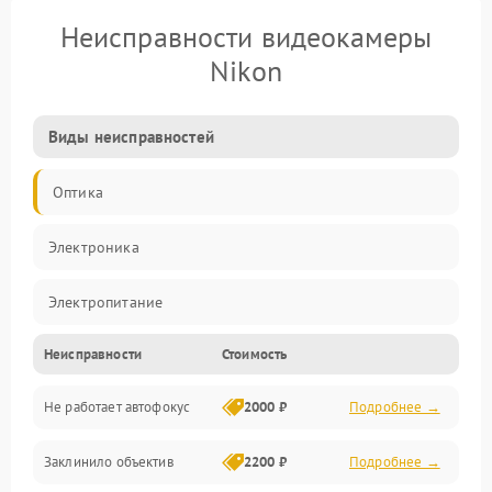
Неисправности видеокамеры
Nikon
Виды неисправностей
Оптика
Электроника
Электропитание
Неисправности
Стоимость
Видео
Не работает автофокус
2000 ₽
Подробнее →
Хранение данных
Заклинило объектив
2200 ₽
Подробнее →
Программное обеспечение